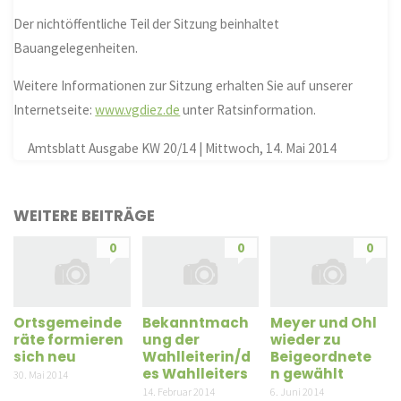
Der nichtöffentliche Teil der Sitzung beinhaltet
Bauangelegenheiten.
Weitere Informationen zur Sitzung erhalten Sie auf unserer
Internetseite:
www.vgdiez.de
unter Ratsinformation.
Amtsblatt Ausgabe KW 20/14 | Mittwoch, 14. Mai 2014
WEITERE BEITRÄGE
0
0
0
Ortsgemeinde
Bekanntmach
Meyer und Ohl
räte formieren
ung der
wieder zu
sich neu
Wahlleiterin/d
Beigeordnete
es Wahlleiters
n gewählt
30. Mai 2014
14. Februar 2014
6. Juni 2014