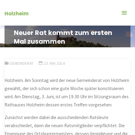
Zum
Inhalt
Holzheim
springen
Neuer Rat kommt zum ersten
Mal zusammen
GEMEINDERAT
23. MAI 2014
Holzheim. Am Sonntag wird der neue Gemeinderat von Holzheim
gewählt, der sich schon eine gute Woche später konstituieren
wird. Am Dienstag, 3. Juni, ist um 19.30 Uhr im Sitzungsraum des
Rathauses Holzheim dessen erstes Treffen vorgesehen.
Zunächst werden dabei die ausscheidenden Ratsleute
verabschiedet, dann die neuen Ratsmitglieder verpflichtet. Die
Ernennung des Ortsbürgermeisters, dessen Vereidigung und die