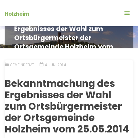
Zum
Inhalt
Holzheim
Bekanntmachung des
springen
Ergebnisses der Wahl zum
Ortsbürgermeister der
Ortsgemeinde Holzheim vom
25.05.2014
GEMEINDERAT
4. JUNI 2014
Bekanntmachung des
Ergebnisses der Wahl
zum Ortsbürgermeister
der Ortsgemeinde
Holzheim vom 25.05.2014