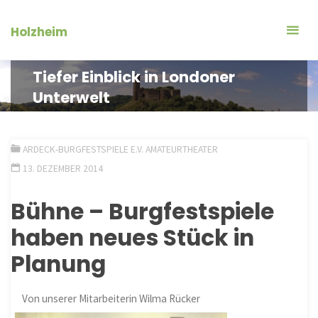
Zum
Inhalt
Holzheim
springen
Tiefer Einblick in Londoner
Unterwelt
ARDECK-BURGFESTSPIELE E.V. AMATEURTHEATER
13. DEZEMBER 2014
Bühne – Burgfestspiele
haben neues Stück in
Planung
Von unserer Mitarbeiterin Wilma Rücker