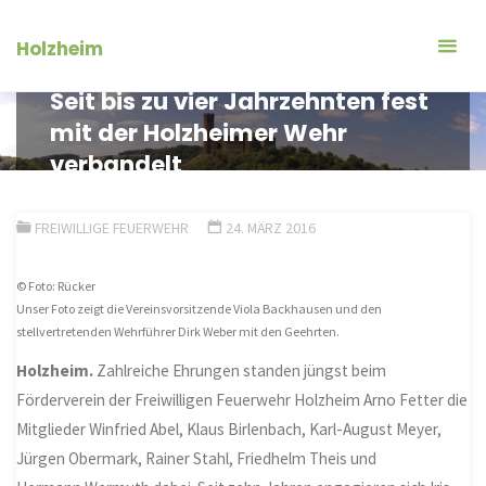
Zum
Inhalt
Holzheim
springen
Seit bis zu vier Jahrzehnten fest
mit der Holzheimer Wehr
verbandelt
FREIWILLIGE FEUERWEHR
24. MÄRZ 2016
© Foto: Rücker
Unser Foto zeigt die Vereinsvorsitzende Viola Backhausen und den
stellvertretenden Wehrführer Dirk Weber mit den Geehrten.
Holzheim.
Zahlreiche Ehrungen standen jüngst beim
Förderverein der Freiwilligen Feuerwehr Holzheim Arno Fetter die
Mitglieder Winfried Abel, Klaus Birlenbach, Karl-August Meyer,
Jürgen Obermark, Rainer Stahl, Friedhelm Theis und