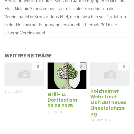
Hermann Wermuth dabei. Seit zehn Jahren engagieren sich Iris
Ebel, Melanie Scholzen und Tanja Tischler. Sie erhielten die
Vereinsnadel in Bronze. Jens Ebel, der inzwischen seit 15 Jahren
in der Holzheimer Feuerwehr verwurzelt ist, erhält 2016 die
silberne Vereinsnadel.
WEITERE BEITRÄGE
0
0
0
Holzheimer
3. Juni 2022
Grill- u.
Wehr freut
Dorffest am
sich auf neues
28.06.2025
Einsatzfahrze
1. Juni 2025
ug
24. März 2014