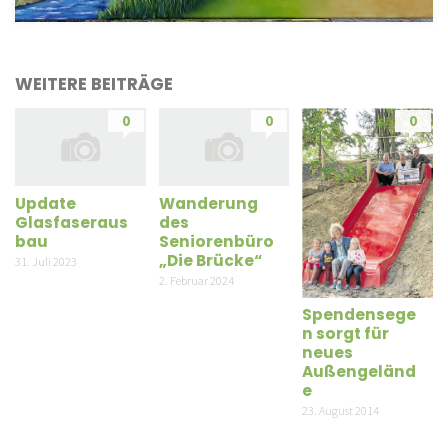
WEITERE BEITRÄGE
0
0
0
Update
Wanderung
Glasfaseraus
des
bau
Seniorenbüro
„Die Brücke“
31. Juli 2023
2. Februar 2024
Spendensege
n sorgt für
neues
Außengeländ
e
23. August 2014