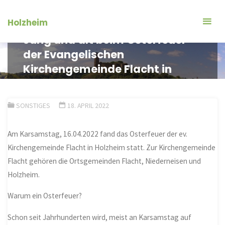
Zum
Inhalt
Holzheim
springen
Jung und alt beim Osterfeuer
der Evangelischen
Kirchengemeinde Flacht in
Holzheim
SONSTIGES
18. APRIL 2022
Am Karsamstag, 16.04.2022 fand das Osterfeuer der ev.
Kirchengemeinde Flacht in Holzheim statt. Zur Kirchengemeinde
Flacht gehören die Ortsgemeinden Flacht, Niederneisen und
Holzheim.
Warum ein Osterfeuer?
Schon seit Jahrhunderten wird, meist an Karsamstag auf