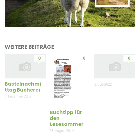
WEITERE BEITRÄGE
0
0
0
Bastelnachmi
3. Juli 2022
ttag Bücherei
3. Dezember 2019
Buchtipp für
den
Lesesommer
13. August 2014