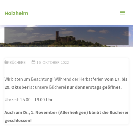
Zum
Inhalt
Holzheim
springen
BÜCHEREI
16. OKTOBER 2022
Wir bitten um Beachtung! Während der Herbstferien
vom 17. bis
29. Oktober
ist unsere Bücherei
nur donnerstags geöffnet.
Uhrzeit: 15.00 – 19.00 Uhr
Auch am Di., 1. November
(Allerheiligen)
bleibt die Bücherei
geschlossen!