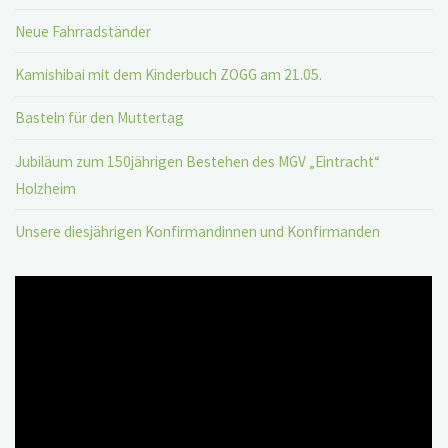
Neue Fahrradständer
Kamishibai mit dem Kinderbuch ZOGG am 21.05.
Basteln für den Muttertag
Jubiläum zum 150jährigen Bestehen des MGV „Eintracht“
Holzheim
Unsere diesjährigen Konfirmandinnen und Konfirmanden