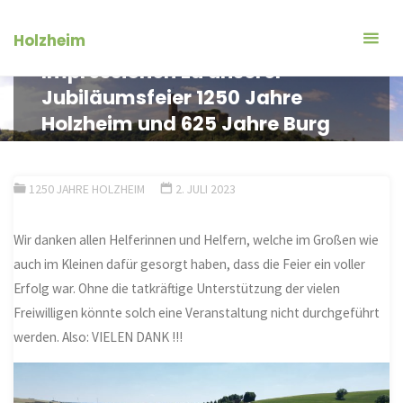
Zum
Inhalt
Holzheim
springen
Impressionen zu unserer
Jubiläumsfeier 1250 Jahre
Holzheim und 625 Jahre Burg
Ardeck
1250 JAHRE HOLZHEIM
2. JULI 2023
Wir danken allen Helferinnen und Helfern, welche im Großen wie
auch im Kleinen dafür gesorgt haben, dass die Feier ein voller
Erfolg war. Ohne die tatkräftige Unterstützung der vielen
Freiwilligen könnte solch eine Veranstaltung nicht durchgeführt
werden. Also: VIELEN DANK !!!