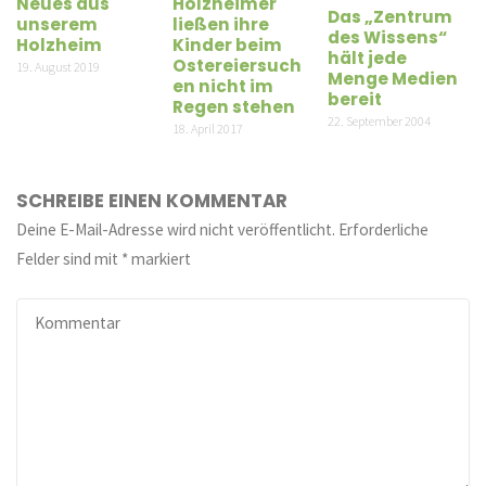
Neues aus
Holzheimer
Das „Zentrum
unserem
ließen ihre
des Wissens“
Holzheim
Kinder beim
hält jede
Ostereiersuch
19. August 2019
Menge Medien
en nicht im
bereit
Regen stehen
22. September 2004
18. April 2017
SCHREIBE EINEN KOMMENTAR
Deine E-Mail-Adresse wird nicht veröffentlicht.
Erforderliche
Felder sind mit
*
markiert