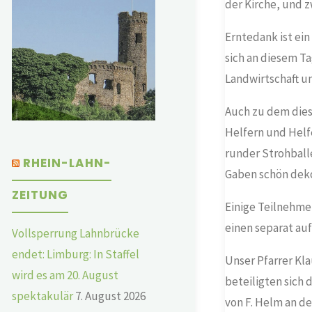
der Kirche, und z
Erntedank ist ein
sich an diesem Ta
Landwirtschaft u
Auch zu dem dies
Helfern und Helfe
runder Strohballe
RHEIN-LAHN-
Gaben schön deko
ZEITUNG
Einige Teilnehme
einen separat auf
Vollsperrung Lahnbrücke
endet: Limburg: In Staffel
Unser Pfarrer Kl
wird es am 20. August
beteiligten sich 
spektakulär
7. August 2026
von F. Helm an de