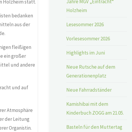
Jahre MGV „Eintracht“
in Holzheim statt.
Holzheim
hristen bedanken
itteln aus der
Lesesommer 2026
ide.
Vorlesesommer 2026
nigen fleißigen
Highlights im Juni
e ein großer
mittel und andere
Neue Rutsche auf dem
Generationenplatz
racht und auf
Neue Fahrradständer
Kamishibai mit dem
erer Atmosphäre
Kinderbuch ZOGG am 21.05.
er der Leitung
Basteln für den Muttertag
rer Organistin.