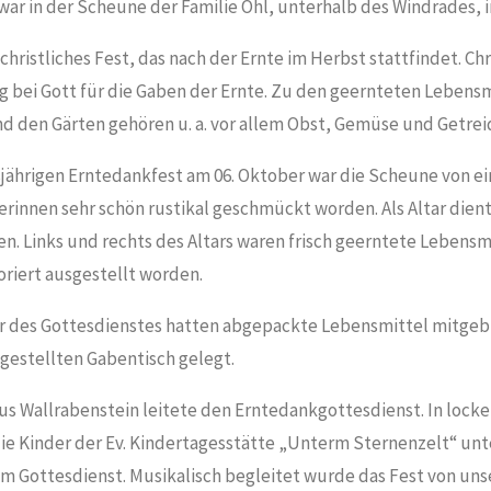
war in der Scheune der Familie Ohl, unterhalb des Windrades, 
 christliches Fest, das nach der Ernte im Herbst stattfindet. C
g bei Gott für die Gaben der Ernte. Zu den geernteten Lebensm
nd den Gärten gehören u. a. vor allem Obst, Gemüse und Getre
jährigen Erntedankfest am 06. Oktober war die Scheune von ei
rinnen sehr schön rustikal geschmückt worden. Als Altar dient
n. Links und rechts des Altars waren frisch geerntete Lebens
riert ausgestellt worden.
r des Gottesdienstes hatten abgepackte Lebensmittel mitgeb
gestellten Gabentisch gelegt.
aus Wallrabenstein leitete den Erntedankgottesdienst. In lock
die Kinder der Ev. Kindertagesstätte „Unterm Sternenzelt“ unt
m Gottesdienst. Musikalisch begleitet wurde das Fest von unse