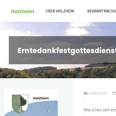
Zum
Holzheim
Inhalt
ÜBER HOLZHEIM
BEKANNTMACH
springen
Erntedankfestgottesdiens
SONSTIGES
Wie schon seit ei