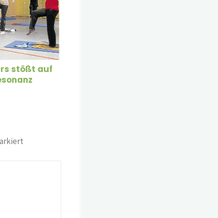
rs stößt auf
Resonanz
rkiert