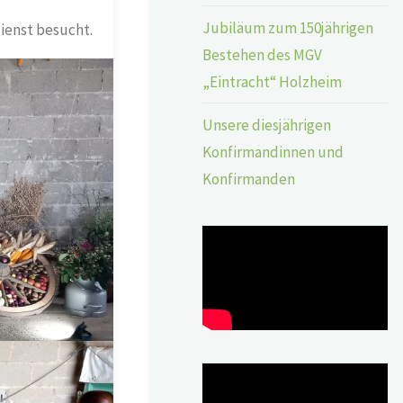
Jubiläum zum 150jährigen
ienst besucht.
Bestehen des MGV
„Eintracht“ Holzheim
Unsere diesjährigen
Konfirmandinnen und
Konfirmanden