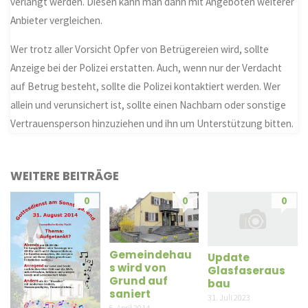
verlangt werden. Diesen kann man dann mit Angeboten weiterer
Anbieter vergleichen.
Wer trotz aller Vorsicht Opfer von Betrügereien wird, sollte
Anzeige bei der Polizei erstatten. Auch, wenn nur der Verdacht
auf Betrug besteht, sollte die Polizei kontaktiert werden. Wer
allein und verunsichert ist, sollte einen Nachbarn oder sonstige
Vertrauensperson hinzuziehen und ihn um Unterstützung bitten.
WEITERE BEITRÄGE
0
0
0
Gemeindehau
Update
s wird von
Glasfaseraus
Grund auf
bau
saniert
31. Juli 2023
5. April 2014