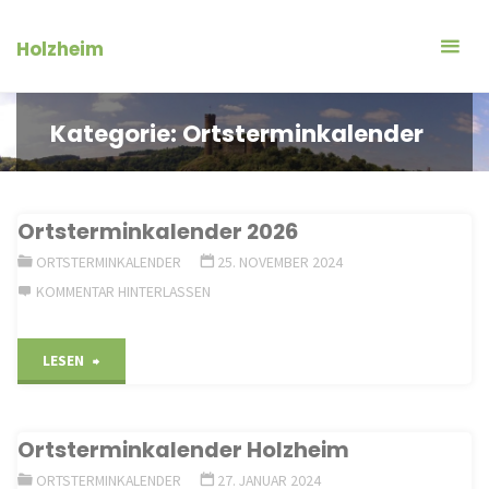
Zum
Inhalt
Holzheim
springen
Kategorie:
Ortsterminkalender
Ortsterminkalender 2026
ORTSTERMINKALENDER
25. NOVEMBER 2024
KOMMENTAR HINTERLASSEN
"Ortsterminkalender
LESEN
2026"
Ortsterminkalender Holzheim
ORTSTERMINKALENDER
27. JANUAR 2024