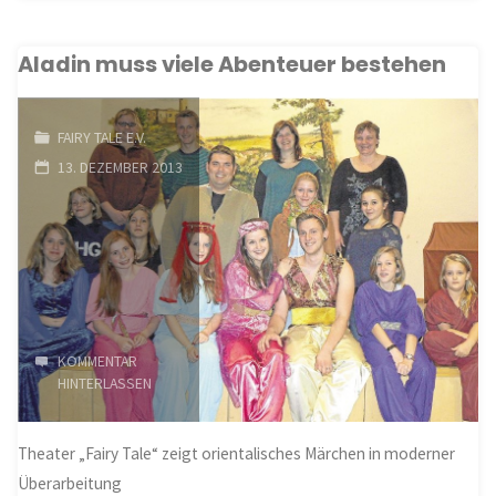
entführt
Aladin muss viele Abenteuer bestehen
die
Kinder
FAIRY TALE E.V.
in
13. DEZEMBER 2013
den
Orient"
KOMMENTAR
HINTERLASSEN
Theater „Fairy Tale“ zeigt orientalisches Märchen in moderner
Überarbeitung