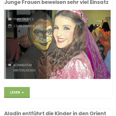
Junge Frauen beweisen sehr viel Einsatz
FAIRY TALE E.V.
17. DEZEMBER 2013
KOMMENTAR
HINTERLASSEN
"Junge
LESEN
Frauen
Aladin entführt die Kinder in den Orient
beweisen