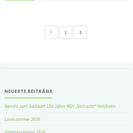
orientalische
Traum"
1
2
Seitennummerier
der
Beiträge
NEUESTE BEITRÄGE
Bericht zum Jubiläum 150 Jahre MGV „Eintracht“ Holzheim
Lesesommer 2026
Vorlesesommer 2026