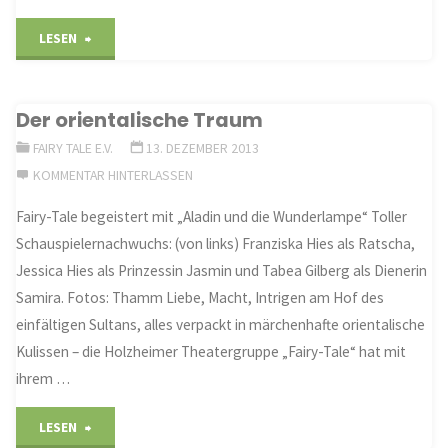
"Aladin
LESEN
muss
Der orientalische Traum
viele
FAIRY TALE E.V.
13. DEZEMBER 2013
Abenteuer
KOMMENTAR HINTERLASSEN
bestehen"
Fairy-Tale begeistert mit „Aladin und die Wunderlampe“ Toller
Schauspielernachwuchs: (von links) Franziska Hies als Ratscha,
Jessica Hies als Prinzessin Jasmin und Tabea Gilberg als Dienerin
Samira. Fotos: Thamm Liebe, Macht, Intrigen am Hof des
einfältigen Sultans, alles verpackt in märchenhafte orientalische
Kulissen – die Holzheimer Theatergruppe „Fairy-Tale“ hat mit
ihrem …
"Der
LESEN