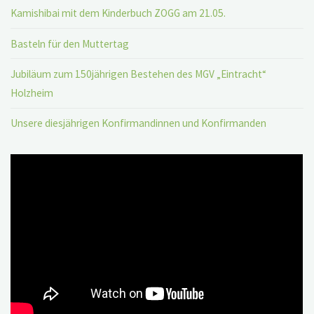
Kamishibai mit dem Kinderbuch ZOGG am 21.05.
Basteln für den Muttertag
Jubiläum zum 150jährigen Bestehen des MGV „Eintracht“
Holzheim
Unsere diesjährigen Konfirmandinnen und Konfirmanden