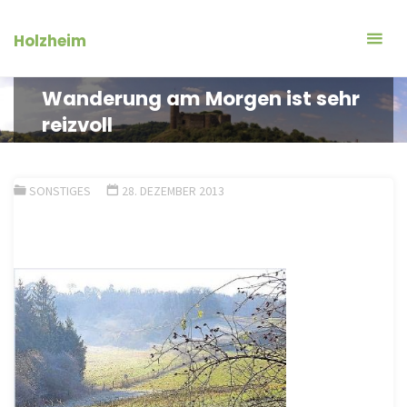
Zum
Inhalt
Holzheim
springen
Wanderung am Morgen ist sehr
reizvoll
SONSTIGES
28. DEZEMBER 2013