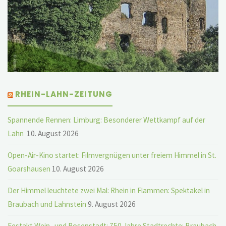
RHEIN-LAHN-ZEITUNG
Spannende Rennen: Limburg: Besonderer Wettkampf auf der
Lahn
10. August 2026
Open-Air-Kino startet: Filmvergnügen unter freiem Himmel in St.
Goarshausen
10. August 2026
Der Himmel leuchtete zwei Mal: Rhein in Flammen: Spektakel in
Braubach und Lahnstein
9. August 2026
Festakt Wein- und Rosenstadt: 750 Jahre Stadtrechte: Braubach