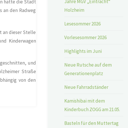
Jahre MGV „Eintracht“
en hatte die Stadt
Holzheim
is an den Radweg
Lesesommer 2026
 an dieser Stelle
Vorlesesommer 2026
 und Kinderwagen
Highlights im Juni
geschnitten, und
Neue Rutsche auf dem
olzheimer Straße
Generationenplatz
abhängig von den
Neue Fahrradständer
Kamishibai mit dem
Kinderbuch ZOGG am 21.05.
Basteln für den Muttertag