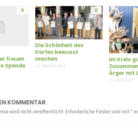
0
0
Die Schönheit des
Dorfes bewusst
machen
er freuen
Im Kreis g
zte Spende
Zusammen
10. Oktober 2014
Ärger mit 
15. April 2014
NEN KOMMENTAR
sse wird nicht veröffentlicht.
Erforderliche Felder sind mit
*
ma