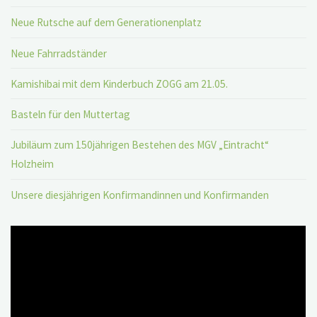
Neue Rutsche auf dem Generationenplatz
Neue Fahrradständer
Kamishibai mit dem Kinderbuch ZOGG am 21.05.
Basteln für den Muttertag
Jubiläum zum 150jährigen Bestehen des MGV „Eintracht“
Holzheim
Unsere diesjährigen Konfirmandinnen und Konfirmanden