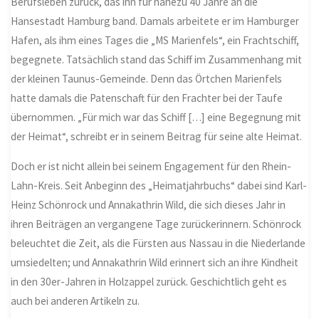
Berufsleben zurück, das ihn für nahezu 40 Jahre an die
Hansestadt Hamburg band. Damals arbeitete er im Hamburger
Hafen, als ihm eines Tages die „MS Marienfels“, ein Frachtschiff,
begegnete. Tatsächlich stand das Schiff im Zusammenhang mit
der kleinen Taunus-Gemeinde. Denn das Örtchen Marienfels
hatte damals die Patenschaft für den Frachter bei der Taufe
übernommen. „Für mich war das Schiff […] eine Begegnung mit
der Heimat“, schreibt er in seinem Beitrag für seine alte Heimat.
Doch er ist nicht allein bei seinem Engagement für den Rhein-
Lahn-Kreis. Seit Anbeginn des „Heimatjahrbuchs“ dabei sind Karl-
Heinz Schönrock und Annakathrin Wild, die sich dieses Jahr in
ihren Beiträgen an vergangene Tage zurückerinnern. Schönrock
beleuchtet die Zeit, als die Fürsten aus Nassau in die Niederlande
umsiedelten; und Annakathrin Wild erinnert sich an ihre Kindheit
in den 30er-Jahren in Holzappel zurück. Geschichtlich geht es
auch bei anderen Artikeln zu.