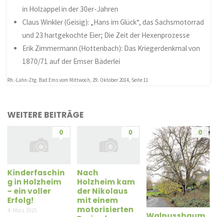
in Holzappel in der 30er-Jahren
Claus Winkler (Geisig): „Hans im Glück“, das Sachsmotorrad
und 23 hartgekochte Eier; Die Zeit der Hexenprozesse
Erik Zimmermann (Hottenbach): Das Kriegerdenkmal von
1870/71 auf der Emser Bäderlei
Rh.-Lahn-Ztg. Bad Ems vom Mittwoch, 29. Oktober 2014, Seite 11
WEITERE BEITRÄGE
0
0
0
Kinderfaschin
Nach
g in Holzheim
Holzheim kam
– ein voller
der Nikolaus
Erfolg!
mit einem
motorisierten
4. März 2025
Walnussbaum