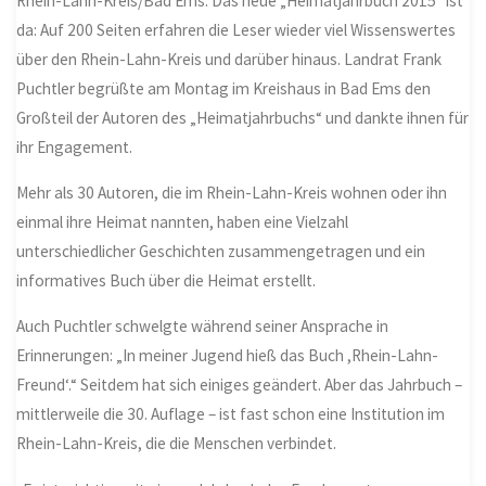
Rhein-Lahn-Kreis/Bad Ems. Das neue „Heimatjahrbuch 2015“ ist
da: Auf 200 Seiten erfahren die Leser wieder viel Wissenswertes
über den Rhein-Lahn-Kreis und darüber hinaus. Landrat Frank
Puchtler begrüßte am Montag im Kreishaus in Bad Ems den
Großteil der Autoren des „Heimatjahrbuchs“ und dankte ihnen für
ihr Engagement.
Mehr als 30 Autoren, die im Rhein-Lahn-Kreis wohnen oder ihn
einmal ihre Heimat nannten, haben eine Vielzahl
unterschiedlicher Geschichten zusammengetragen und ein
informatives Buch über die Heimat erstellt.
Auch Puchtler schwelgte während seiner Ansprache in
Erinnerungen: „In meiner Jugend hieß das Buch ,Rhein-Lahn-
Freund‘.“ Seitdem hat sich einiges geändert. Aber das Jahrbuch –
mittlerweile die 30. Auflage – ist fast schon eine Institution im
Rhein-Lahn-Kreis, die die Menschen verbindet.