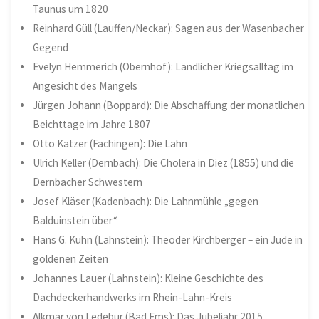
Taunus um 1820
Reinhard Güll (Lauffen/Neckar): Sagen aus der Wasenbacher
Gegend
Evelyn Hemmerich (Obernhof): Ländlicher Kriegsalltag im
Angesicht des Mangels
Jürgen Johann (Boppard): Die Abschaffung der monatlichen
Beichttage im Jahre 1807
Otto Katzer (Fachingen): Die Lahn
Ulrich Keller (Dernbach): Die Cholera in Diez (1855) und die
Dernbacher Schwestern
Josef Kläser (Kadenbach): Die Lahnmühle „gegen
Balduinstein über“
Hans G. Kuhn (Lahnstein): Theoder Kirchberger – ein Jude in
goldenen Zeiten
Johannes Lauer (Lahnstein): Kleine Geschichte des
Dachdeckerhandwerks im Rhein-Lahn-Kreis
Alkmar von Ledebur (Bad Ems): Das Jubeljahr 2015