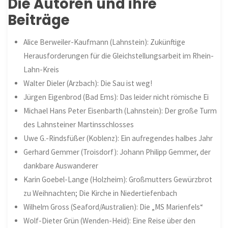
Die Autoren und ihre
Beiträge
Alice Berweiler-Kaufmann (Lahnstein): Zukünftige
Herausforderungen für die Gleichstellungsarbeit im Rhein-
Lahn-Kreis
Walter Dieler (Arzbach): Die Sau ist weg!
Jürgen Eigenbrod (Bad Ems): Das leider nicht römische Ei
Michael Hans Peter Eisenbarth (Lahnstein): Der große Turm
des Lahnsteiner Martinsschlosses
Uwe G.-Rindsfüßer (Koblenz): Ein aufregendes halbes Jahr
Gerhard Gemmer (Troisdorf): Johann Philipp Gemmer, der
dankbare Auswanderer
Karin Goebel-Lange (
Holzheim
): Großmutters Gewürzbrot
zu Weihnachten; Die Kirche in Niedertiefenbach
Wilhelm Gross (Seaford/Australien): Die „MS Marienfels“
Wolf-Dieter Grün (Wenden-Heid): Eine Reise über den