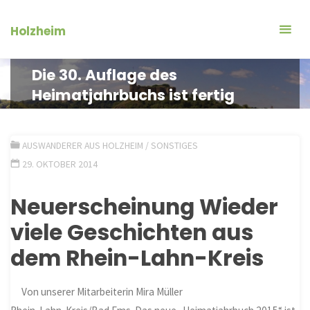
Zum
Inhalt
Holzheim
springen
Die 30. Auflage des
Heimatjahrbuchs ist fertig
AUSWANDERER AUS HOLZHEIM
/
SONSTIGES
29. OKTOBER 2014
Neuerscheinung Wieder
viele Geschichten aus
dem Rhein-Lahn-Kreis
Von unserer Mitarbeiterin Mira Müller