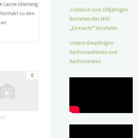
te Laune überwog.
Jubiläum zum 150jährigen
 Kontakt zu den
Bestehen des MGV
 wr
„Eintracht“ Holzheim
Unsere diesjährigen
Konfirmandinnen und
Konfirmanden
0
2021