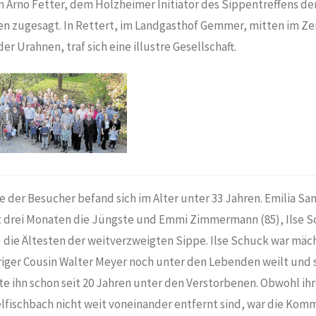
 Arno Fetter, dem Holzheimer Initiator des Sippentreffens der
n zugesagt. In Rettert, im Landgasthof Gemmer, mitten im Z
r Urahnen, traf sich eine illustre Gesellschaft.
te der Besucher befand sich im Alter unter 33 Jahren. Emilia Sa
 drei Monaten die Jüngste und Emmi Zimmermann (85), Ilse S
 die Ältesten der weitverzweigten Sippe. Ilse Schuck war mäc
triger Cousin Walter Meyer noch unter den Lebenden weilt und 
te ihn schon seit 20 Jahren unter den Verstorbenen. Obwohl i
lfischbach nicht weit voneinander entfernt sind, war die Kom