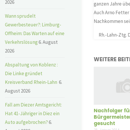
2026
ganzen Jahre übe
Auch Arno Fetter
Wann sprudelt
Nachkommen seine
Gewerbesteuer?: Limburg-
Offheim: Das Warten auf eine
Rh.-Lahn-Ztg. 
Verkehrslösung
6. August
2026
WEITERE BEI
Abspaltung von Koblenz :
Die Linke gründet
Kreisverband Rhein-Lahn
6.
August 2026
Fall am Diezer Amtsgericht:
Nachfolger fü
Hat 41-Jähriger in Diez ein
Bürgermeiste
Auto aufgebrochen?
6.
gesucht
25. Januar 2014