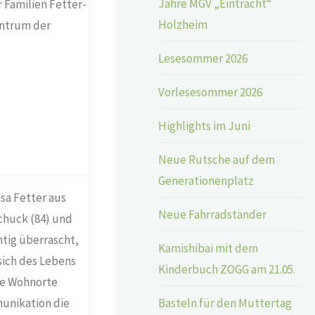
Jahre MGV „Eintracht“
 Familien Fetter-
Holzheim
entrum der
Lesesommer 2026
Vorlesesommer 2026
Highlights im Juni
Neue Rutsche auf dem
Generationenplatz
nsa Fetter aus
Neue Fahrradständer
chuck (84) und
htig überrascht,
Kamishibai mit dem
sich des Lebens
Kinderbuch ZOGG am 21.05.
hre Wohnorte
Basteln für den Muttertag
munikation die