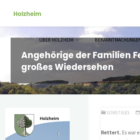
Zum
Holzheim
Inhalt
springen
ÜBER HOLZHEIM
BEKANNTMACHUNGE
Angehörige der Familien Fe
großes Wiedersehen
SONSTIGES
Rettert.
Es war e