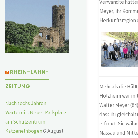
Verwandte hatten
Meyer, ihr Komme
Herkunftsregion de
RHEIN-LAHN-
ZEITUNG
Mehr als die Hälf
Holzheim war mit
Nach sechs Jahren
Walter Meyer (84)
Wartezeit : Neuer Parkplatz
dass ihr gleichal
am Schulzentrum
erfreut. Sie wähn
Katzenelnbogen
6. August
Nassau und Mitte