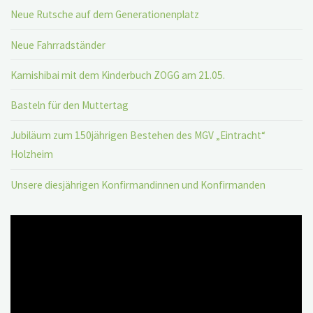
Neue Rutsche auf dem Generationenplatz
Neue Fahrradständer
Kamishibai mit dem Kinderbuch ZOGG am 21.05.
Basteln für den Muttertag
Jubiläum zum 150jährigen Bestehen des MGV „Eintracht“
Holzheim
Unsere diesjährigen Konfirmandinnen und Konfirmanden