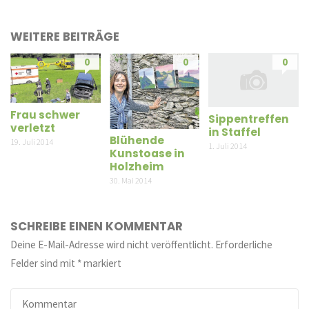
WEITERE BEITRÄGE
0
0
0
Frau schwer
Sippentreffen
verletzt
in Staffel
Blühende
19. Juli 2014
1. Juli 2014
Kunstoase in
Holzheim
30. Mai 2014
SCHREIBE EINEN KOMMENTAR
Deine E-Mail-Adresse wird nicht veröffentlicht.
Erforderliche
Felder sind mit
*
markiert