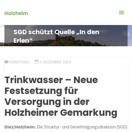
Zum
Inhalt
Holzheim
springen
SGD schützt Quelle „In den
Erlen“
SONSTIGES
3. DEZEMBER 2014
Trinkwasser – Neue
Festsetzung für
Versorgung in der
Holzheimer Gemarkung
Diez/Holzheim.
Die Struktur- und Genehmigungsdirektion (SGD)