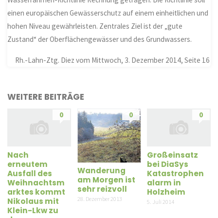
einen europäischen Gewässerschutz auf einem einheitlichen und
hohen Niveau gewährleisten. Zentrales Ziel ist der „gute
Zustand“ der Oberflächengewässer und des Grundwassers.
Rh.-Lahn-Ztg. Diez vom Mittwoch, 3. Dezember 2014, Seite 16
WEITERE BEITRÄGE
0
0
0
Nach
Großeinsatz
erneutem
bei DiaSys
Wanderung
Ausfall des
Katastrophen
am Morgen ist
Weihnachtsm
alarm in
sehr reizvoll
arktes kommt
Holzheim
28. Dezember 2013
Nikolaus mit
5. Juli 2014
Klein-Lkw zu