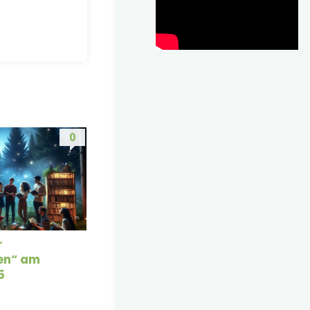
0
r
ken“ am
5