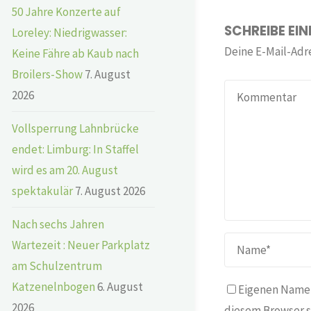
50 Jahre Konzerte auf
SCHREIBE EI
Loreley: Niedrigwasser:
Deine E-Mail-Adre
Keine Fähre ab Kaub nach
Broilers-Show
7. August
2026
Vollsperrung Lahnbrücke
endet: Limburg: In Staffel
wird es am 20. August
spektakulär
7. August 2026
Nach sechs Jahren
Wartezeit : Neuer Parkplatz
am Schulzentrum
Katzenelnbogen
6. August
Eigenen Namen
2026
diesem Browser s