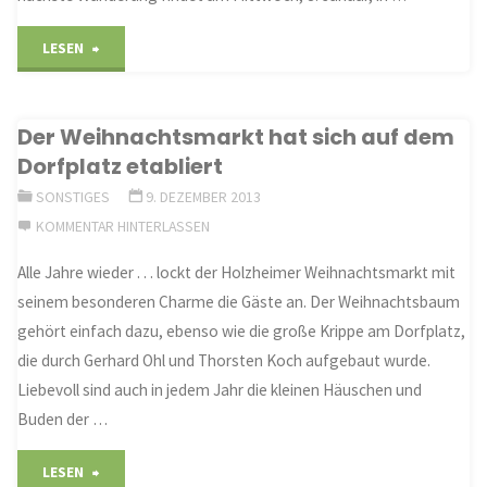
"„Völkerwanderung“
LESEN
mit
Der Weihnachtsmarkt hat sich auf dem
hoher
Dorfplatz etabliert
Beteiligung"
SONSTIGES
9. DEZEMBER 2013
KOMMENTAR HINTERLASSEN
Alle Jahre wieder . . . lockt der Holzheimer Weihnachtsmarkt mit
seinem besonderen Charme die Gäste an. Der Weihnachtsbaum
gehört einfach dazu, ebenso wie die große Krippe am Dorfplatz,
die durch Gerhard Ohl und Thorsten Koch aufgebaut wurde.
Liebevoll sind auch in jedem Jahr die kleinen Häuschen und
Buden der …
"Der
LESEN