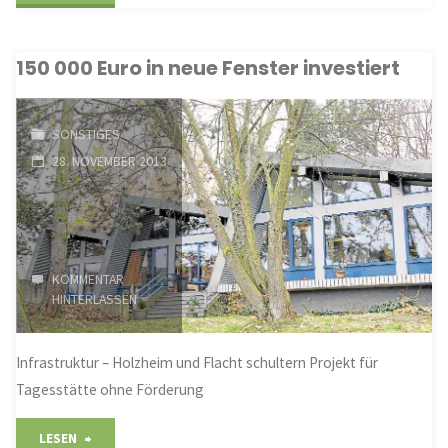
Weihnachtsmarkt
150 000 Euro in neue Fenster investiert
hat
sich
SONSTIGES
auf
28. NOVEMBER 2013
dem
Dorfplatz
KOMMENTAR
etabliert"
HINTERLASSEN
Infrastruktur – Holzheim und Flacht schultern Projekt für
Tagesstätte ohne Förderung
"150
LESEN