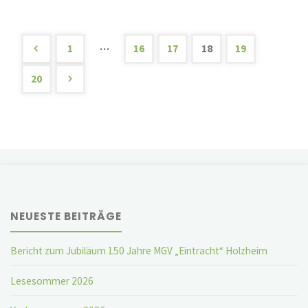
Heimathistoriker"
…
1
16
17
18
19
Seitennummerierung
20
der
Beiträge
NEUESTE BEITRÄGE
Bericht zum Jubiläum 150 Jahre MGV „Eintracht“ Holzheim
Lesesommer 2026