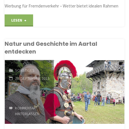
Werbung für Fremdenverkehr – Wetter bietet idealen Rahmen
"Ein
LESEN
Erlebnistag
Natur und Geschichte im Aartal
wie
entdecken
aus
dem
SONSTIGES
28. SEPTEMBER 2013
Bilderbuch"
KOMMENTAR
HINTERLASSEN