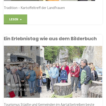
Tradition – Kartoffeltreff der Landfrauen
"Leckere
LESEN
Speisen
Ein Erlebnistag wie aus dem Bilderbuch
gezaubert"
SONSTIGES
5. OKTOBER 2013
KOMMENTAR
HINTERLASSEN
Tourismus Städte und Gemeinden im Aartal betreiben beste