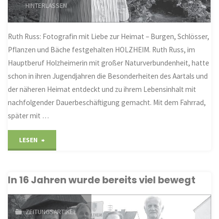
HINTERLASSEN
Ruth Russ: Fotografin mit Liebe zur Heimat – Burgen, Schlösser,
Pflanzen und Bäche festgehalten HOLZHEIM. Ruth Russ, im
Hauptberuf Holzheimerin mit großer Naturverbundenheit, hatte
schon in ihren Jugendjahren die Besonderheiten des Aartals und
der näheren Heimat entdeckt und zu ihrem Lebensinhalt mit
nachfolgender Dauerbeschäftigung gemacht. Mit dem Fahrrad,
später mit …
"Auf
LESEN
Bildersafari
In 16 Jahren wurde bereits viel bewegt
durchs
Aartal
ZEITUNGSARTIKEL