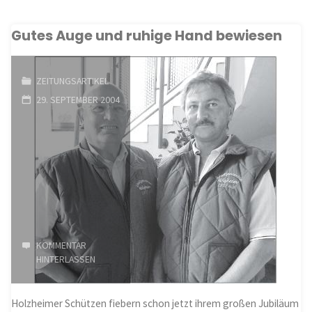
16
Gutes Auge und ruhige Hand bewiesen
Jahren
wurde
ZEITUNGSARTIKEL
bereits
29. SEPTEMBER 2004
viel
bewegt"
KOMMENTAR
HINTERLASSEN
Holzheimer Schützen fiebern schon jetzt ihrem großen Jubiläum