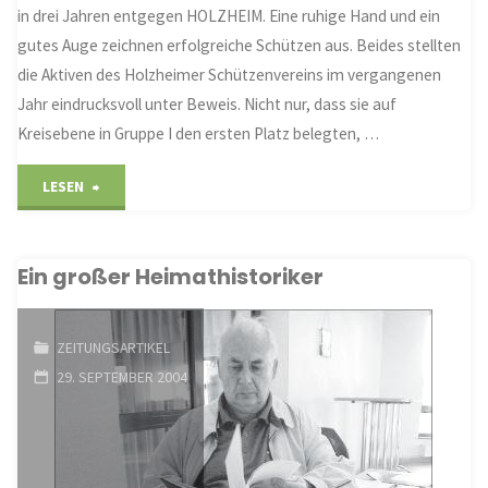
in drei Jahren entgegen HOLZHEIM. Eine ruhige Hand und ein
gutes Auge zeichnen erfolgreiche Schützen aus. Beides stellten
die Aktiven des Holzheimer Schützenvereins im vergangenen
Jahr eindrucksvoll unter Beweis. Nicht nur, dass sie auf
Kreisebene in Gruppe I den ersten Platz belegten, …
"Gutes
LESEN
Auge
Ein großer Heimathistoriker
und
ruhige
ZEITUNGSARTIKEL
Hand
29. SEPTEMBER 2004
bewiesen"