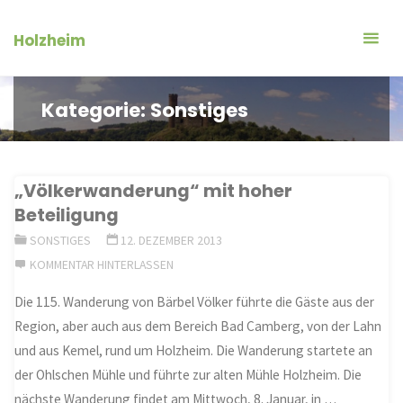
Zum
Inhalt
Holzheim
springen
Kategorie:
Sonstiges
„Völkerwanderung“ mit hoher
Beteiligung
SONSTIGES
12. DEZEMBER 2013
KOMMENTAR HINTERLASSEN
Die 115. Wanderung von Bärbel Völker führte die Gäste aus der
Region, aber auch aus dem Bereich Bad Camberg, von der Lahn
und aus Kemel, rund um Holzheim. Die Wanderung startete an
der Ohlschen Mühle und führte zur alten Mühle Holzheim. Die
nächste Wanderung findet am Mittwoch, 8. Januar, in …