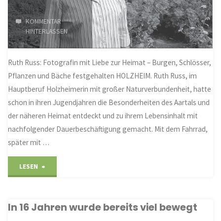
KOMMENTAR
HINTERLASSEN
Ruth Russ: Fotografin mit Liebe zur Heimat – Burgen, Schlösser,
Pflanzen und Bäche festgehalten HOLZHEIM. Ruth Russ, im
Hauptberuf Holzheimerin mit großer Naturverbundenheit, hatte
schon in ihren Jugendjahren die Besonderheiten des Aartals und
der näheren Heimat entdeckt und zu ihrem Lebensinhalt mit
nachfolgender Dauerbeschäftigung gemacht. Mit dem Fahrrad,
später mit …
"Auf
LESEN
Bildersafari
In 16 Jahren wurde bereits viel bewegt
durchs