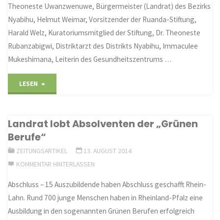
Theoneste Uwanzwenuwe, Bürgermeister (Landrat) des Bezirks
Nyabihu, Helmut Weimar, Vorsitzender der Ruanda-Stiftung,
Harald Welz, Kuratoriumsmitglied der Stiftung, Dr. Theoneste
Rubanzabigwi, Distriktarzt des Distrikts Nyabihu, Immaculee
Mukeshimana, Leiterin des Gesundheitszentrums …
"Neuer
LESEN
Krankenwagen
Landrat lobt Absolventen der „Grünen
für
Berufe“
Rambura
ZEITUNGSARTIKEL
13. AUGUST 2014
KOMMENTAR HINTERLASSEN
–
Abschluss – 15 Auszubildende haben Abschluss geschafft Rhein-
Holzheimer
Lahn. Rund 700 junge Menschen haben in Rheinland-Pfalz eine
Hilfe
Ausbildung in den sogenannten Grünen Berufen erfolgreich