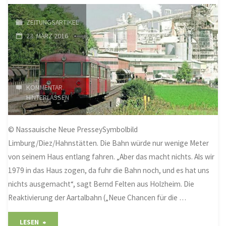
in
ZEITUNGSARTIKEL
23. MÄRZ 2016
der
Bücherei"
KOMMENTAR
HINTERLASSEN
© Nassauische Neue PresseySymbolbild
Limburg/Diez/Hahnstätten. Die Bahn würde nur wenige Meter
von seinem Haus entlang fahren. „Aber das macht nichts. Als wir
1979 in das Haus zogen, da fuhr die Bahn noch, und es hat uns
nichts ausgemacht“, sagt Bernd Felten aus Holzheim. Die
Reaktivierung der Aartalbahn („Neue Chancen für die …
"Kalkwerk
LESEN