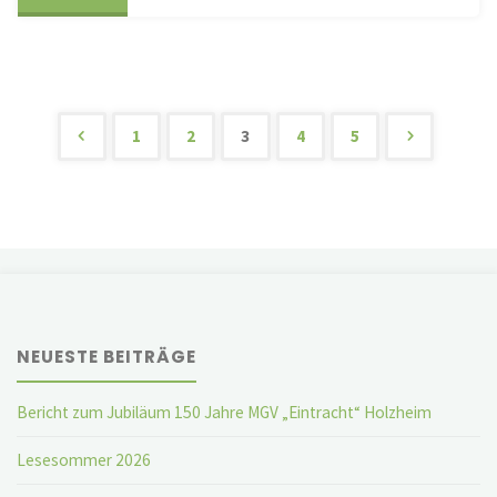
Auge
und
ruhige
1
2
3
4
5
Seitennummerierung
Hand
bewiesen"
der
Beiträge
NEUESTE BEITRÄGE
Bericht zum Jubiläum 150 Jahre MGV „Eintracht“ Holzheim
Lesesommer 2026