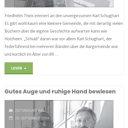
Friedhelm Theis erinnert an den unvergessenen Karl Schughart
Es gibt wohl kaum eine kleinere Gemeinde, die mit derartig vielen
Büchern über die eigene Geschichte aufwarten kann wie
Holzheim. „Schuld“ daran war vor allem Karl Schughart, der
federführend bei mehreren Bänden über die Aargemeinde war
und kürzlich im Alter von 89 …
"Ein
LESEN
großer
Gutes Auge und ruhige Hand bewiesen
Heimathistoriker"
ZEITUNGSARTIKEL
29. SEPTEMBER 2004