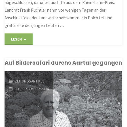
abgeschlossen, darunter auch 15 aus dem Rhein-Lahn-Kreis.
geht
Landrat Frank Puchtler nahm vor wenigen Tagen an der
weiter"
Abschlussfeier der Landwirtschaftskammer in Polch teil und
gratulierte den jungen Leuten …
"Landrat
LESEN
lobt
Auf Bildersafari durchs Aartal gegangen
Absolventen
der
ZEITUNGSARTIKEL
„Grünen
30. SEPTEMBER 2004
Berufe“"