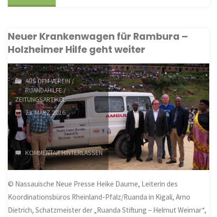
scheidet
Neuer Krankenwagen für Rambura –
als
Holzheimer Hilfe geht weiter
Nutzer
aus
AUS DEM VEREIN
/
RUANDAHILFE
/
–
ZEITUNGSARTIKEL
23. MÄRZ 2016
Handicaps
für
KOMMENTAR HINTERLASSEN
die
Aartalbahn"
© Nassauische Neue Presse Heike Daume, Leiterin des
Koordinationsbüros Rheinland-Pfalz/Ruanda in Kigali, Arno
Dietrich, Schatzmeister der „Ruanda Stiftung – Helmut Weimar“,