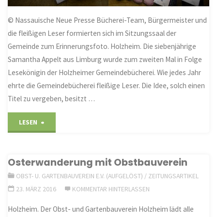
© Nassauische Neue Presse Bücherei-Team, Bürgermeister und
die fleißigen Leser formierten sich im Sitzungssaal der
Gemeinde zum Erinnerungsfoto. Holzheim. Die siebenjährige
Samantha Appelt aus Limburg wurde zum zweiten Mal in Folge
Lesekönigin der Holzheimer Gemeindebücherei. Wie jedes Jahr
ehrte die Gemeindebücherei fleißige Leser. Die Idee, solch einen
Titel zu vergeben, besitzt …
"Limburgerin
LESEN
ist
Osterwanderung mit Obstbauverein
Lesekönigin
OBST- U. GARTENBAUVEREIN E.V. (AUFGELÖST)
/
ZEITUNGSARTIKEL
in
23. MÄRZ 2016
KOMMENTAR HINTERLASSEN
Holzheim"
Holzheim. Der Obst- und Gartenbauverein Holzheim lädt alle