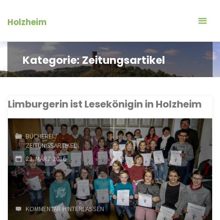
Zum
Inhalt
Holzheim
springen
Kategorie:
Zeitungsartikel
Limburgerin ist Lesekönigin in Holzheim
BÜCHEREI
/
ZEITUNGSARTIKEL
23. MÄRZ 2016
KOMMENTAR HINTERLASSEN