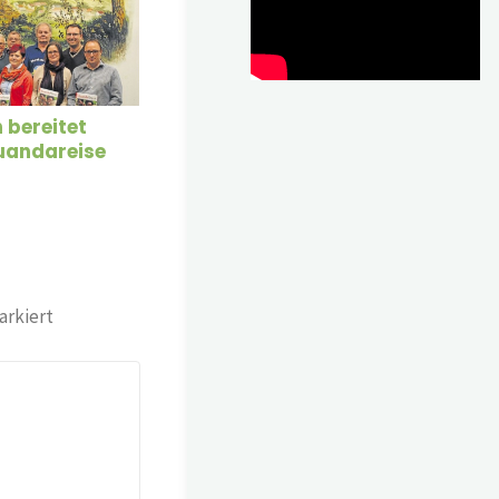
 bereitet
Ruandareise
rkiert