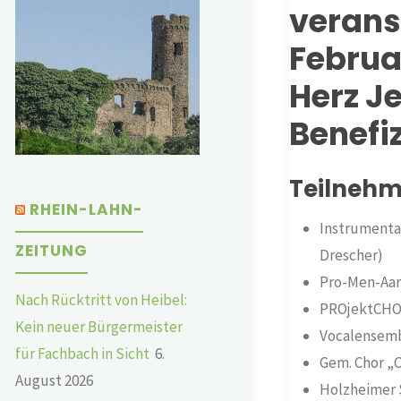
verans
Februar
Herz Je
Benefi
Teilnehm
RHEIN-LAHN-
Instrumenta
ZEITUNG
Drescher)
Pro-Men-Aar
Nach Rücktritt von Heibel:
PROjektCHOR
Kein neuer Bürgermeister
Vocalensemb
für Fachbach in Sicht
6.
Gem. Chor „
August 2026
Holzheimer