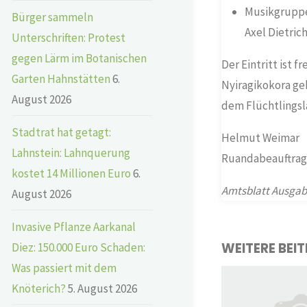
Musikgruppe 
Bürger sammeln
Axel Dietric
Unterschriften: Protest
gegen Lärm im Botanischen
Der Eintritt ist 
Garten Hahnstätten
6.
Nyiragikokora ge
August 2026
dem Flüchtlingsl
Stadtrat hat getagt:
Helmut Weimar
Lahnstein: Lahnquerung
Ruandabeauftrag
kostet 14 Millionen Euro
6.
Amtsblatt Ausgabe
August 2026
Invasive Pflanze Aarkanal
WEITERE BEI
Diez: 150.000 Euro Schaden:
Was passiert mit dem
Knöterich?
5. August 2026