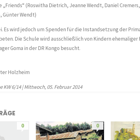
„Friends“ (Roswitha Dietrich, Jeanne Wendt, Daniel Cremers,
h, Günter Wendt)
frei. Es wird jedoch um Spenden für die Instandsetzung der Pri
beten. Die Schule wird ausschließlich von Kindern ehemaliger 
ager Goma in der DR Kongo besucht.
ter Holzheim
 KW 6/14 | Mittwoch, 05. Februar 2014
TRÄGE
0
0