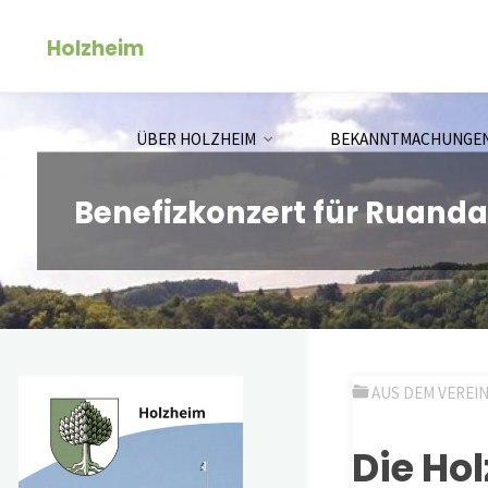
Zum
Holzheim
Inhalt
springen
ÜBER HOLZHEIM
BEKANNTMACHUNGE
Benefizkonzert für Ruanda
AUS DEM VEREI
Die Ho