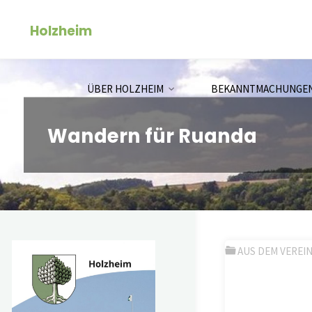
Zum
Holzheim
Inhalt
springen
ÜBER HOLZHEIM
BEKANNTMACHUNGE
Wandern für Ruanda
AUS DEM VEREI