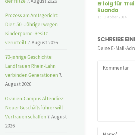
der Hitze
7. August 2026
Erfolg für Tra
Ruanda
Prozess am Amtsgericht:
15. Oktober 2014
Diez: 50–Jähriger wegen
Kinderporno-Besitz
SCHREIBE EI
verurteilt
7. August 2026
Deine E-Mail-Adre
70-jährige Geschichte:
Landfrauen Rhein-Lahn
verbinden Generationen
7.
August 2026
Oranien-Campus Altendiez:
Neuer Geschäftsführer will
Vertrauen schaffen
7. August
2026