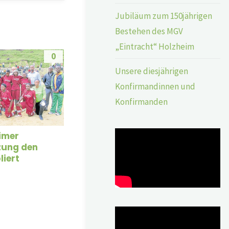
Jubiläum zum 150jährigen
Bestehen des MGV
„Eintracht“ Holzheim
0
Unsere diesjährigen
Konfirmandinnen und
Konfirmanden
imer
zung den
liert