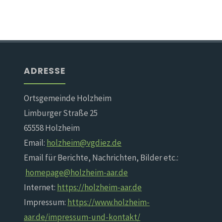
ADRESSE
Ortsgemeinde Holzheim
Limburger Straße 25
65558 Holzheim
Email:
holzheim@vgdiez.de
Email für Berichte, Nachrichten, Bilder etc.:
homepage@holzheim-aar.de
Internet:
https://holzheim-aar.de
Impressum:
https://www.holzheim-
aar.de/impressum-und-kontakt/