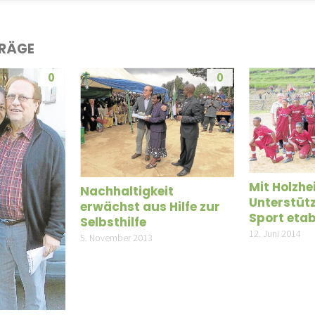
TRÄGE
0
0
Mit Holzhe
Nachhaltigkeit
Unterstüt
erwächst aus Hilfe zur
Sport etab
Selbsthilfe
12. Juni 2014
5. November 2013