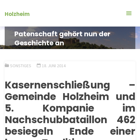
Zum
Inhalt
Holzheim
springen
Patenschaft gehört nun der
Geschichte an
SONSTIGES
18. JUNI 2014
Kasernenschließung
–
Gemeinde
Holzheim
und
5. Kompanie im
Nachschubbataillon 462
besiegeln Ende einer