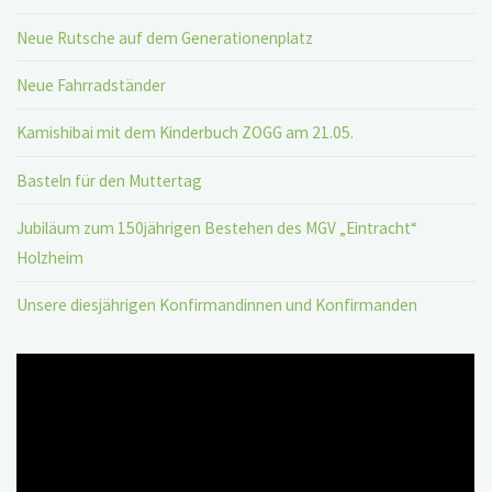
Neue Rutsche auf dem Generationenplatz
Neue Fahrradständer
Kamishibai mit dem Kinderbuch ZOGG am 21.05.
Basteln für den Muttertag
Jubiläum zum 150jährigen Bestehen des MGV „Eintracht“
Holzheim
Unsere diesjährigen Konfirmandinnen und Konfirmanden