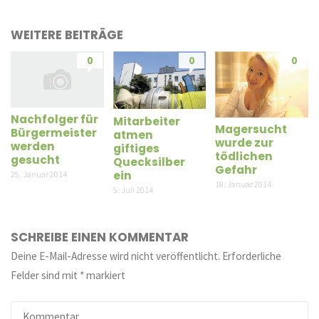
WEITERE BEITRÄGE
0
0
0
Nachfolger für
Mitarbeiter
Magersucht
Bürgermeister
atmen
wurde zur
werden
giftiges
tödlichen
gesucht
Quecksilber
Gefahr
ein
25. Januar 2014
18. Januar 2014
5. Juli 2014
SCHREIBE EINEN KOMMENTAR
Deine E-Mail-Adresse wird nicht veröffentlicht.
Erforderliche
Felder sind mit
*
markiert