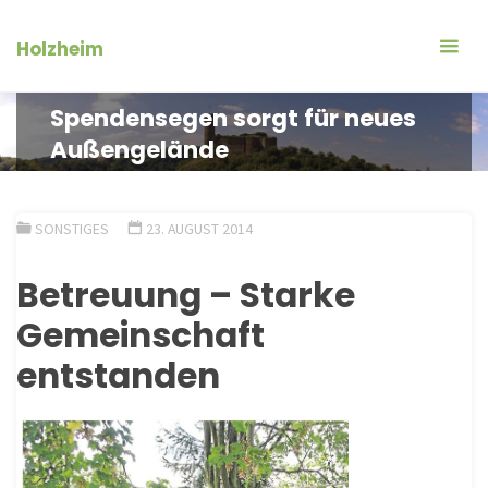
Zum
Inhalt
Holzheim
springen
Spendensegen sorgt für neues
Außengelände
SONSTIGES
23. AUGUST 2014
Betreuung – Starke
Gemeinschaft
entstanden