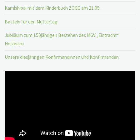
Kamishibai mit dem Kinderbuch ZOGG am 21.05.
Basteln für den Muttertag
Jubiläum zum 150jährigen Bestehen des MGV „Eintracht“
Holzheim
Unsere diesjährigen Konfirmandinnen und Konfirmanden