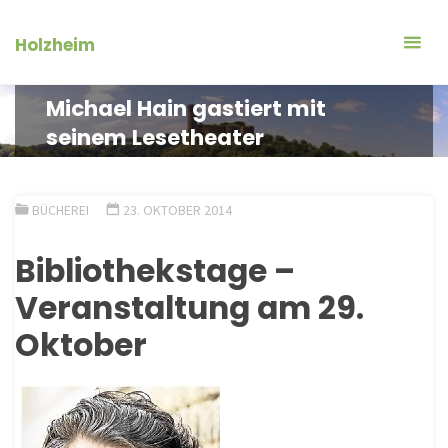
Zum
Inhalt
Holzheim
springen
Michael Hain gastiert mit
seinem Lesetheater
BÜCHEREI
23. OKTOBER 2014
Bibliothekstage –
Veranstaltung am 29.
Oktober