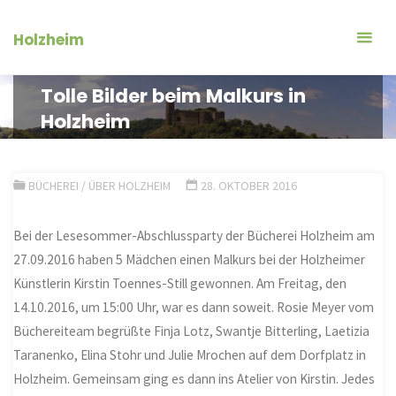
Zum
Inhalt
Holzheim
springen
Tolle Bilder beim Malkurs in
Holzheim
BÜCHEREI
/
ÜBER HOLZHEIM
28. OKTOBER 2016
Bei der Lesesommer-Abschlussparty der Bücherei Holzheim am
27.09.2016 haben 5 Mädchen einen Malkurs bei der Holzheimer
Künstlerin Kirstin Toennes-Still gewonnen. Am Freitag, den
14.10.2016, um 15:00 Uhr, war es dann soweit. Rosie Meyer vom
Büchereiteam begrüßte Finja Lotz, Swantje Bitterling, Laetizia
Taranenko, Elina Stohr und Julie Mrochen auf dem Dorfplatz in
Holzheim. Gemeinsam ging es dann ins Atelier von Kirstin. Jedes