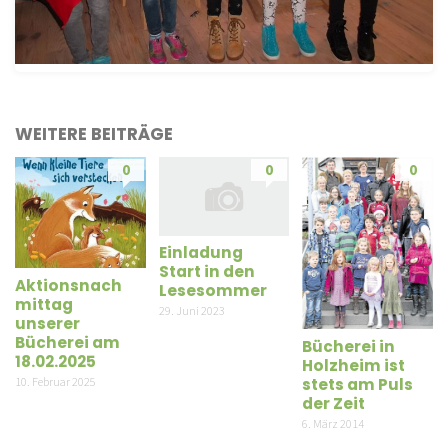
WEITERE BEITRÄGE
0
0
0
Einladung
Start in den
Aktionsnach
Lesesommer
mittag
29. Juni 2023
unserer
Bücherei am
Bücherei in
18.02.2025
Holzheim ist
stets am Puls
10. Februar 2025
der Zeit
6. März 2014