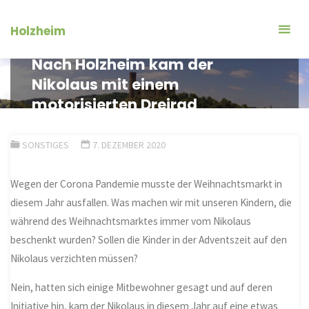
Zum
Inhalt
Holzheim
springen
Nach Holzheim kam der
Nikolaus mit einem
motorisierten Dreirad
SONSTIGES
7. DEZEMBER 2020
Wegen der Corona Pandemie musste der Weihnachtsmarkt in
diesem Jahr ausfallen. Was machen wir mit unseren Kindern, die
während des Weihnachtsmarktes immer vom Nikolaus
beschenkt wurden? Sollen die Kinder in der Adventszeit auf den
Nikolaus verzichten müssen?
Nein, hatten sich einige Mitbewohner gesagt und auf deren
Initiative hin, kam der Nikolaus in diesem Jahr auf eine etwas