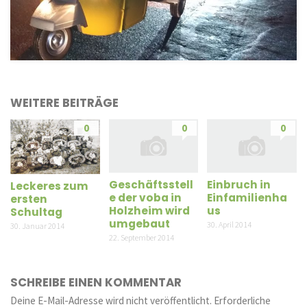
WEITERE BEITRÄGE
0
0
0
Geschäftsstell
Einbruch in
Leckeres zum
e der voba in
Einfamilienha
ersten
Holzheim wird
us
Schultag
umgebaut
30. April 2014
30. Januar 2014
22. September 2014
SCHREIBE EINEN KOMMENTAR
Deine E-Mail-Adresse wird nicht veröffentlicht.
Erforderliche