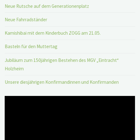
Neue Rutsche auf dem Generationenplatz
Neue Fahrradständer
Kamishibai mit dem Kinderbuch ZOGG am 21.05.
Basteln für den Muttertag
Jubiläum zum 150jährigen Bestehen des MGV „Eintracht“
Holzheim
Unsere diesjährigen Konfirmandinnen und Konfirmanden