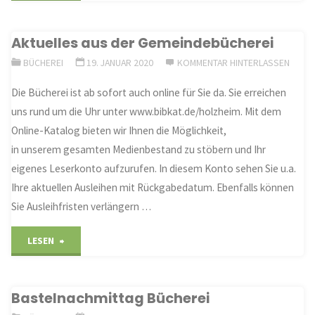
unserer
Aktuelles aus der Gemeindebücherei
Gemeindebücherei
BÜCHEREI
19. JANUAR 2020
KOMMENTAR HINTERLASSEN
im
Die Bücherei ist ab sofort auch online für Sie da. Sie erreichen
Februar"
uns rund um die Uhr unter www.bibkat.de/holzheim. Mit dem
Online-Katalog bieten wir Ihnen die Möglichkeit,
in unserem gesamten Medienbestand zu stöbern und Ihr
eigenes Leserkonto aufzurufen. In diesem Konto sehen Sie u.a.
Ihre aktuellen Ausleihen mit Rückgabedatum. Ebenfalls können
Sie Ausleihfristen verlängern …
"Aktuelles
LESEN
aus
Bastelnachmittag Bücherei
der