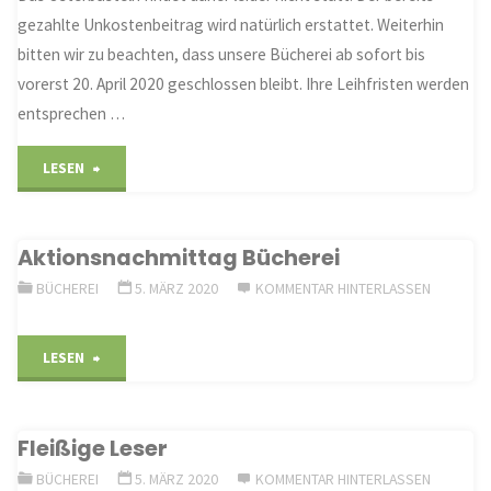
gezahlte Unkostenbeitrag wird natürlich erstattet. Weiterhin
bitten wir zu beachten, dass unsere Bücherei ab sofort bis
vorerst 20. April 2020 geschlossen bleibt. Ihre Leihfristen werden
entsprechen …
"Neues
LESEN
aus
Aktionsnachmittag Bücherei
der
BÜCHEREI
5. MÄRZ 2020
KOMMENTAR HINTERLASSEN
Bücherei"
"Aktionsnachmittag
LESEN
Bücherei"
Fleißige Leser
BÜCHEREI
5. MÄRZ 2020
KOMMENTAR HINTERLASSEN