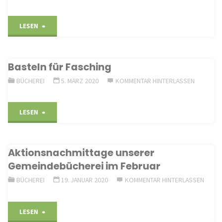
"Fleißige
LESEN
Leser"
Basteln für Fasching
BÜCHEREI
5. MÄRZ 2020
KOMMENTAR HINTERLASSEN
"Basteln
LESEN
für
Aktionsnachmittage unserer
Fasching"
Gemeindebücherei im Februar
BÜCHEREI
19. JANUAR 2020
KOMMENTAR HINTERLASSEN
"Aktionsnachmittage
LESEN