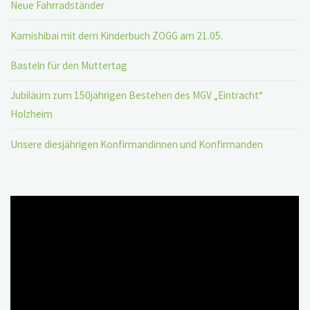
Neue Fahrradständer
Kamishibai mit dem Kinderbuch ZOGG am 21.05.
Basteln für den Muttertag
Jubiläum zum 150jährigen Bestehen des MGV „Eintracht“
Holzheim
Unsere diesjährigen Konfirmandinnen und Konfirmanden