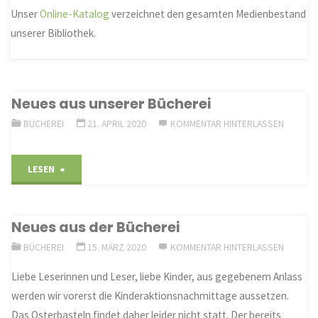
Unser
Online-Katalog
verzeichnet den gesamten Medienbestand
unserer Bibliothek.
Neues aus unserer Bücherei
BÜCHEREI
21. APRIL 2020
KOMMENTAR HINTERLASSEN
"Neues
LESEN
aus
Neues aus der Bücherei
unserer
BÜCHEREI
15. MÄRZ 2020
KOMMENTAR HINTERLASSEN
Bücherei"
Liebe Leserinnen und Leser, liebe Kinder, aus gegebenem Anlass
werden wir vorerst die Kinderaktionsnachmittage aussetzen.
Das Osterbasteln findet daher leider nicht statt. Der bereits