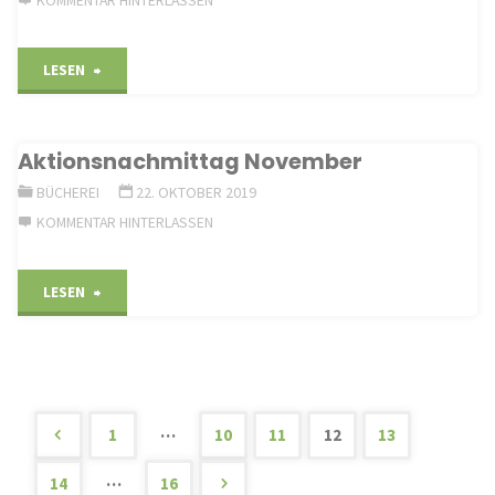
"Gemeindebücherei
LESEN
Holzheim
Aktionsnachmittag November
Aktionsnachmittag
BÜCHEREI
22. OKTOBER 2019
28.11.19"
KOMMENTAR HINTERLASSEN
"Aktionsnachmittag
LESEN
November"
…
1
10
11
12
13
Seitennummerierung
…
14
16