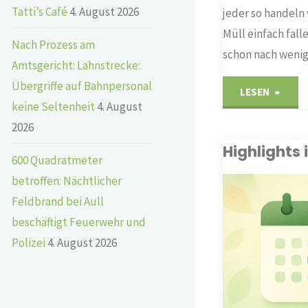
Tatti’s Café
4. August 2026
jeder so handeln
Müll einfach fall
Nach Prozess am
schon nach weni
Amtsgericht: Lahnstrecke:
Übergriffe auf Bahnpersonal
"Müll
LESEN
keine Seltenheit
4. August
wild
2026
Highlights
entso
600 Quadratmeter
betroffen: Nächtlicher
Feldbrand bei Aull
TERMINE &
VERANSTALTUNGEN
beschäftigt Feuerwehr und
Polizei
4. August 2026