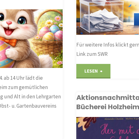
Für weitere Infos klickt ge
Link zum SWR
"Ergebnis
LESEN
. ab 14 Uhr lädt die
der
eim zum gemütlichen
Aktionsnachmitta
g und Alt in den Lehrgarten
Landtagswahl
Bücherei Holzhei
bst- u. Gartenbauvereins
2026
für
BÜCHEREI
rfest