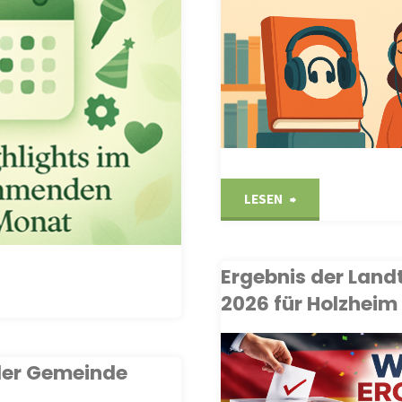
BÜCHEREI
"Hörbücher
LESEN
in
Ergebnis der Lan
unserer
lights
2026 für Holzheim
Bücherei"
der Gemeinde
BEKANNTMACHUNGEN