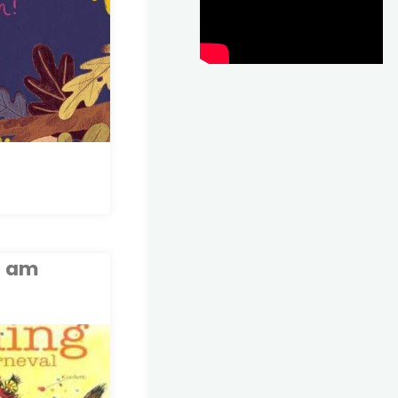
tag
n am