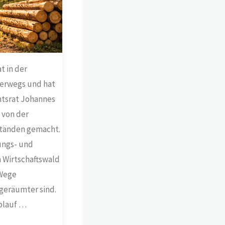
t in der
erwegs und hat
mtsrat Johannes
d von der
ständen gemacht.
ungs- und
 Wirtschaftswald
 Wege
eräumter sind.
blauf …