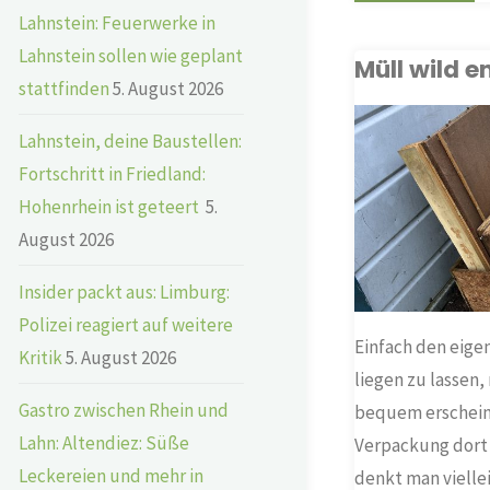
Lahnstein: Feuerwerke in
der
Lahnstein sollen wie geplant
Müll wild e
Geme
stattfinden
5. August 2026
Holzh
Lahnstein, deine Baustellen:
SONSTIGES
Fortschritt in Friedland:
Hohenrhein ist geteert
5.
August 2026
Insider packt aus: Limburg:
Polizei reagiert auf weitere
Einfach den eige
Kritik
5. August 2026
liegen zu lassen
Gastro zwischen Rhein und
bequem erscheine
Lahn: Altendiez: Süße
Verpackung dort 
Leckereien und mehr in
denkt man vielle