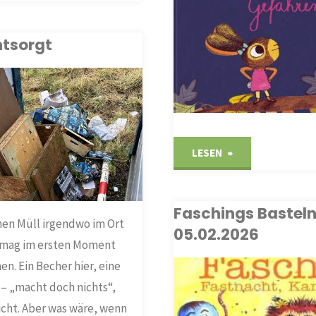
Holzheim"
ntsorgt
inde
eim"
"Aktionsnachmit
LESEN
der
Faschings Bastel
Bücherei
nen Müll irgendwo im Ort
05.02.2026
, mag im ersten Moment
Holzheim"
n. Ein Becher hier, eine
– „macht doch nichts“,
BÜCHEREI
icht. Aber was wäre, wenn