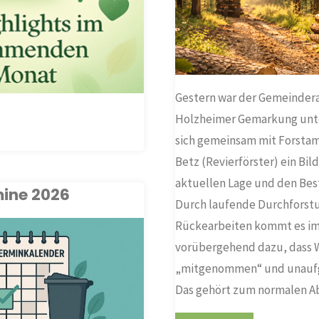
Gestern war der Gemeindera
Holzheimer Gemarkung unt
lights
sich gemeinsam mit Forsta
Betz (Revierförster) ein Bil
aktuellen Lage und den Be
ine 2026
ar
Durch laufende Durchforst
Rückearbeiten kommt es im
vorübergehend dazu, dass
„mitgenommen“ und unaufg
Das gehört zum normalen A