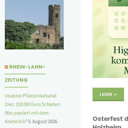
BEKANNTMACHUNGEN
RHEIN-LAHN-
ZEITUNG
"High
LESEN
Invasive Pflanze Aarkanal
Diez: 150.000 Euro Schaden:
im
Was passiert mit dem
Osterfest 
Mai"
Knöterich?
5. August 2026
Holzheim