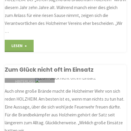
diesem Jahr zehn Jahre alt. Während manch einer dies gleich
zum Anlass für eine riesen Sause nimmt, zeigen sich die
Verantwortlichen des Holzheimer Vereins eher bescheiden. „Wir
…
"Seit
LESEN
zehn
Zum Glück nicht oft im Einsatz
Jahren
KOMMENTAR
HINTERLASSEN
zum
ZEITUNGSARTIKEL
Auch ohne große Brände macht die Holzheimer Wehr von sich
Wohle
24. SEPTEMBER 2004
reden HOLZHEIM. Am besten ist es, wenn man nichts zu tun hat.
der
Eine Aussage, über die sich wohl jede Feuerwehr freuen dürfte.
Für die Brandbekämpfer aus Holzheim gehört der Satz seit
Jugend
längerem zum Alltag. Glücklicherweise. „Wirklich große Einsätze
hatten wir …