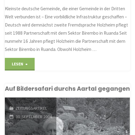
Kleinste deutsche Gemeinde, die einer Gemeinde in der Dritten
Welt verbunden ist – Eine vorbildliche Infrastruktur geschaffen –
Deutsch wird demnächst zweite Fremdsprache Holzheim pflegt
seit 1988 Partnerschaft mit dem Sektor Birembo in Ruanda Seit
nunmehr 16 Jahren pflegt Holzheim die Partnerschaft mit dem
Sektor Birembo in Ruanda. Obwohl Holzheim …
"In
LESEN
16
Auf Bildersafari durchs Aartal gegangen
Jahren
wurde
ZEITUNGSARTIKEL
bereits
30. SEPTEMBER 2004
viel