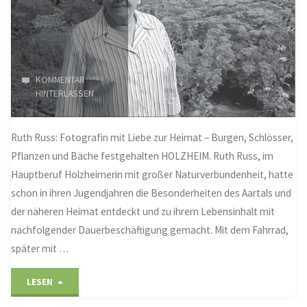
bewegt"
KOMMENTAR
HINTERLASSEN
Ruth Russ: Fotografin mit Liebe zur Heimat – Burgen, Schlösser,
Pflanzen und Bäche festgehalten HOLZHEIM. Ruth Russ, im
Hauptberuf Holzheimerin mit großer Naturverbundenheit, hatte
schon in ihren Jugendjahren die Besonderheiten des Aartals und
der näheren Heimat entdeckt und zu ihrem Lebensinhalt mit
nachfolgender Dauerbeschäftigung gemacht. Mit dem Fahrrad,
später mit …
"Auf
LESEN