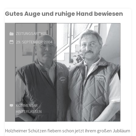
Bildersafari
Gutes Auge und ruhige Hand bewiesen
durchs
Aartal
ZEITUNGSARTIKEL
gegangen"
29. SEPTEMBER 2004
KOMMENTAR
HINTERLASSEN
Holzheimer Schützen fiebern schon jetzt ihrem großen Jubiläum