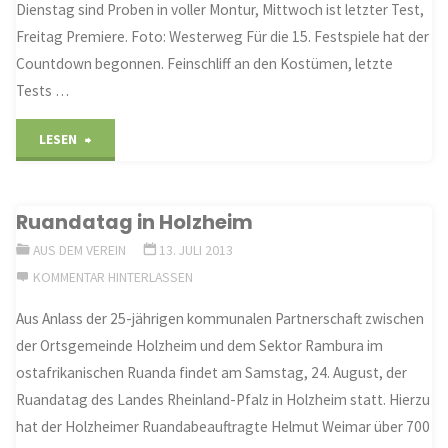
Mittelpunkt"
Dienstag sind Proben in voller Montur, Mittwoch ist letzter Test,
Freitag Premiere. Foto: Westerweg Für die 15. Festspiele hat der
Countdown begonnen. Feinschliff an den Kostümen, letzte
Tests …
"Die
LESEN
Kostüme
Ruandatag in Holzheim
sitzen
AUS DEM VEREIN
13. JULI 2013
schon"
KOMMENTAR HINTERLASSEN
Aus Anlass der 25-jährigen kommunalen Partnerschaft zwischen
der Ortsgemeinde Holzheim und dem Sektor Rambura im
ostafrikanischen Ruanda findet am Samstag, 24. August, der
Ruandatag des Landes Rheinland-Pfalz in Holzheim statt. Hierzu
hat der Holzheimer Ruandabeauftragte Helmut Weimar über 700