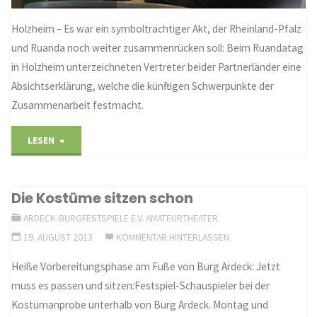
Holzheim – Es war ein symbolträchtiger Akt, der Rheinland-Pfalz
und Ruanda noch weiter zusammenrücken soll: Beim Ruandatag
in Holzheim unterzeichneten Vertreter beider Partnerländer eine
Absichtserklärung, welche die künftigen Schwerpunkte der
Zusammenarbeit festmacht.
"Ruandatag
LESEN
rückt
Die Kostüme sitzen schon
die
ARDECK-BURGFESTSPIELE E.V. AMATEURTHEATER
Jugend
19. AUGUST 2013
KOMMENTAR HINTERLASSEN
in
Heiße Vorbereitungsphase am Fuße von Burg Ardeck: Jetzt
muss es passen und sitzen:Festspiel-Schauspieler bei der
den
Kostümanprobe unterhalb von Burg Ardeck. Montag und