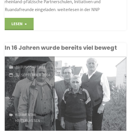
rheinland-pfälzische Partnerschulen, Initiativen und
Ruandafreunde eingeladen. weiterlesen in der NNP
"Ruandatag
LESEN
in
In 16 Jahren wurde bereits viel bewegt
Holzheim"
ZEITUNGSARTIKEL
30. SEPTEMBER 2004
KOMMENTAR
HINTERLASSEN