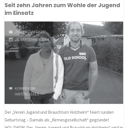
Seit zehn Jahren zum Wohle der Jugend
Heimathistoriker"
im Einsatz
ZEITUNGSARTIKEL
28. SEPTEMBER 2004
KOMMENTAR
HINTERLASSEN
Der „Verein Jugend und Brauchtum Holzheim“ feiert runden
Geburtstag – Damals als „Kirmesgesellschaft“ gegründet
HOLZHEIM. Der „Verein Jugend und Brauchtum Holzheim“ wird in