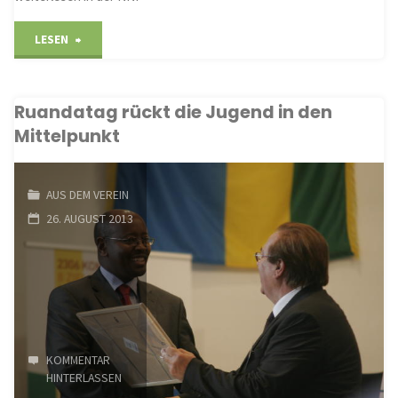
"Eine
LESEN
lebendige
Ruandatag rückt die Jugend in den
Partnerschaft"
Mittelpunkt
AUS DEM VEREIN
26. AUGUST 2013
KOMMENTAR
HINTERLASSEN