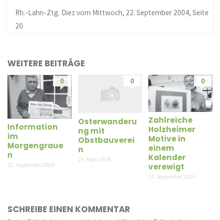
Rh.-Lahn-Ztg. Diez vom Mittwoch, 22. September 2004, Seite
20
WEITERE BEITRÄGE
0
0
0
Zahlreiche
Osterwanderu
Information
Holzheimer
ng mit
im
Motive in
Obstbauverei
Morgengraue
einem
n
n
Kalender
23. März 2016
23. September 2004
verewigt
17. September 2004
SCHREIBE EINEN KOMMENTAR