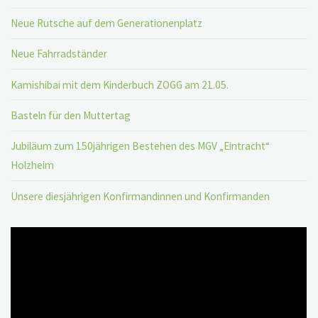
Neue Rutsche auf dem Generationenplatz
Neue Fahrradständer
Kamishibai mit dem Kinderbuch ZOGG am 21.05.
Basteln für den Muttertag
Jubiläum zum 150jährigen Bestehen des MGV „Eintracht“
Holzheim
Unsere diesjährigen Konfirmandinnen und Konfirmanden