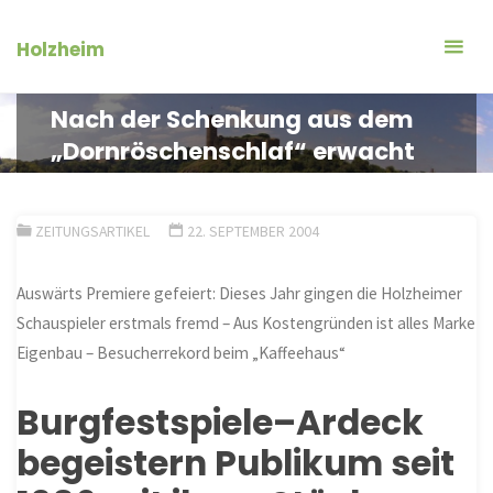
Zum
Inhalt
Holzheim
springen
Nach der Schenkung aus dem
„Dornröschenschlaf“ erwacht
ZEITUNGSARTIKEL
22. SEPTEMBER 2004
Auswärts Premiere gefeiert: Dieses Jahr gingen die Holzheimer
Schauspieler erstmals fremd – Aus Kostengründen ist alles Marke
Eigenbau – Besucherrekord beim „Kaffeehaus“
Burgfestspiele
–
Ardeck
begeistern Publikum seit