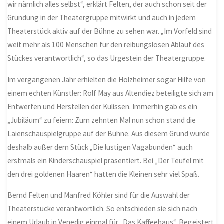
wir nämlich alles selbst“, erklärt Felten, der auch schon seit der
Gründung in der Theatergruppe mitwirkt und auch in jedem
Theaterstück aktiv auf der Bühne zu sehen war. „Im Vorfeld sind
weit mehr als 100 Menschen für den reibungslosen Ablauf des
Stückes verantwortlich“, so das Urgestein der Theatergruppe.
Im vergangenen Jahr erhielten die Holzheimer sogar Hilfe von
einem echten Künstler: Rolf May aus Altendiez beteiligte sich am
Entwerfen und Herstellen der Kulissen. Immerhin gab es ein
„Jubiläum“ zu feiern: Zum zehnten Mal nun schon stand die
Laienschauspielgruppe auf der Bühne. Aus diesem Grund wurde
deshalb außer dem Stück „Die lustigen Vagabunden“ auch
erstmals ein Kinderschauspiel präsentiert. Bei „Der Teufel mit
den drei goldenen Haaren“ hatten die Kleinen sehr viel Spaß.
Bernd Felten und Manfred Köhler sind für die Auswahl der
Theaterstücke verantwortlich. So entschieden sie sich nach
einem Urlaub in Venedig einmal für „Das Kaffeehaus“. Begeistert