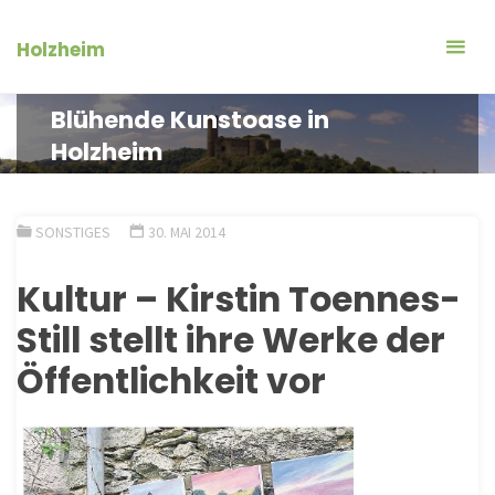
Zum
Inhalt
Holzheim
springen
Blühende Kunstoase in
Holzheim
SONSTIGES
30. MAI 2014
Kultur – Kirstin Toennes-
Still stellt ihre Werke der
Öffentlichkeit vor