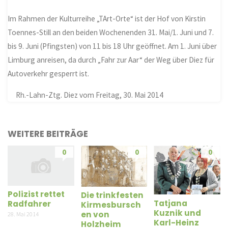
Im Rahmen der Kulturreihe „TArt-Orte“ ist der Hof von Kirstin
Toennes-Still an den beiden Wochenenden 31. Mai/1. Juni und 7.
bis 9. Juni (Pfingsten) von 11 bis 18 Uhr geöffnet. Am 1. Juni über
Limburg anreisen, da durch „Fahr zur Aar“ der Weg über Diez für
Autoverkehr gesperrt ist.
Rh.-Lahn-Ztg. Diez vom Freitag, 30. Mai 2014
WEITERE BEITRÄGE
0
0
0
Polizist rettet
Die trinkfesten
Tatjana
Radfahrer
Kirmesbursch
Kuznik und
en von
28. Mai 2014
Karl-Heinz
Holzheim