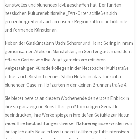
kunstvolles und blühendes Idyll geschaffen hat. Der fünften
hessischen Kulturerlebnisreihe „TArt-Orte“ schließen sich
grenzübergreifend auch in unserer Region zahlreiche bildende
und formende Künstler an.
Neben der Glaskünstlerin Uschi Scherer und Heinz Gering in ihrem
gemeinsamen Atelier in Mensfelden, im Gerstengarten und dem
offenen Garten von llse Voigt gemeinsam mit ihren
vielgestaltigen Künstlerkollegen in der Netzbacher Mühlstraße
öffnet auch Kirstin Toennes-Still in Holzheim das Tor zu ihrer
blühenden Oase im Hofgarten in der kleinen Brunnenstraße 4.
Sie bietet bereits an diesem Wochenende den ersten Einblick in
ihre so ganz eigene Kunst. Ihre großformatigen Gemälde
beeindrucken, ihre Werke spiegeln ihre tiefen Gefühle zur Natur
wider. Ihre Beobachtungen diverser Naturereignisse werden von
ihr täglich aufs Neue erfasst und mit all ihrer gefühlsintensiven