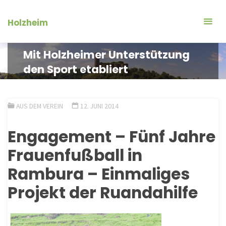
Zum
Inhalt
Holzheim
springen
Mit Holzheimer Unterstützung
den Sport etabliert
AUS DEM VEREIN
12. JUNI 2014
Engagement – Fünf Jahre
Frauenfußball in
Rambura – Einmaliges
Projekt der Ruandahilfe