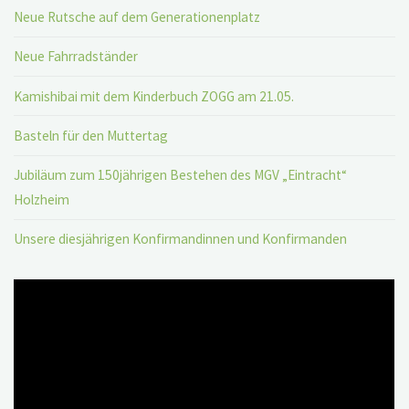
Neue Rutsche auf dem Generationenplatz
Neue Fahrradständer
Kamishibai mit dem Kinderbuch ZOGG am 21.05.
Basteln für den Muttertag
Jubiläum zum 150jährigen Bestehen des MGV „Eintracht“
Holzheim
Unsere diesjährigen Konfirmandinnen und Konfirmanden