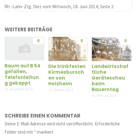
Rh.-Lahn-Ztg. Diez vom Mittwoch, 18. Juni 2014, Seite 2
WEITERE BEITRÄGE
0
0
0
Baum auf B 54
Die trinkfesten
Landwirtschaf
gefallen,
Kirmesbursch
tliche
Telefonleitun
en von
Geräteschau
g gekappt
Holzheim
beim
Bauerntag
15. Dezember 2014
13. Oktober 2014
15. Februar 2014
SCHREIBE EINEN KOMMENTAR
Deine E-Mail-Adresse wird nicht veröffentlicht.
Erforderliche
Felder sind mit
*
markiert