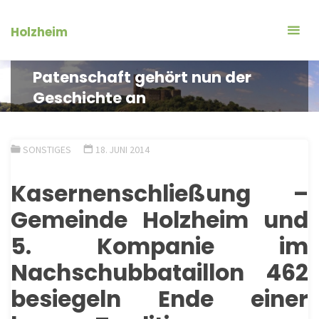
Zum
Inhalt
Holzheim
springen
Patenschaft gehört nun der
Geschichte an
SONSTIGES
18. JUNI 2014
Kasernenschließung
–
Gemeinde
Holzheim
und
5. Kompanie im
Nachschubbataillon 462
besiegeln Ende einer