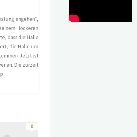
istung angehen“,
seinem lockeren
e, dass die Halle
ert, die Halle um
ekommen. Jetzt ist
er an. Die zurzeit
up
0