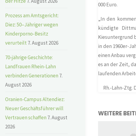
der Hitze
7. August 2026
000 Euro.
Prozess am Amtsgericht:
„In den kommend
Diez: 50–Jähriger wegen
kündigte Dittm
Kinderporno-Besitz
Kiesuntergrund b
verurteilt
7. August 2026
in den 1960er-Ja
einen Anbau vergr
70-jährige Geschichte:
es an der Zeit, d
Landfrauen Rhein-Lahn
laufenden Arbei
verbinden Generationen
7.
August 2026
Rh.-Lahn-Ztg. 
Oranien-Campus Altendiez:
Neuer Geschäftsführer will
WEITERE BEI
Vertrauen schaffen
7. August
2026