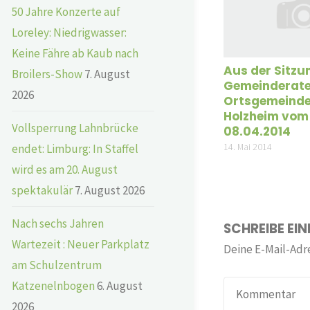
50 Jahre Konzerte auf
Loreley: Niedrigwasser:
Keine Fähre ab Kaub nach
Aus der Sitzu
Broilers-Show
7. August
Gemeinderate
2026
Ortsgemeind
Holzheim vom
Vollsperrung Lahnbrücke
08.04.2014
endet: Limburg: In Staffel
14. Mai 2014
wird es am 20. August
spektakulär
7. August 2026
Nach sechs Jahren
SCHREIBE EI
Wartezeit : Neuer Parkplatz
Deine E-Mail-Adre
am Schulzentrum
Katzenelnbogen
6. August
2026