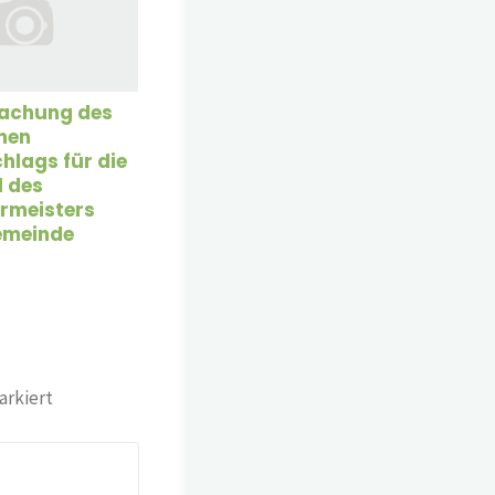
achung des
nen
hlags für die
l des
rmeisters
emeinde
rkiert