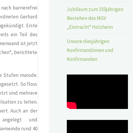
ach barrierefrei
Jubiläum zum 150jährigen
ordneten Gerhard
Bestehen des MGV
ngekündigt. Erste
„Eintracht“ Holzheim
its ein Teil des
Unsere diesjährigen
nenwand ist jetzt
Konfirmandinnen und
chen“, berichtete
Konfirmanden
e Stufen marode.
gesetzt. So floss
etzt sind mehrere
isation zu leiten.
ert. Auch an der
 angelegt und
 Gemeinde rund 40