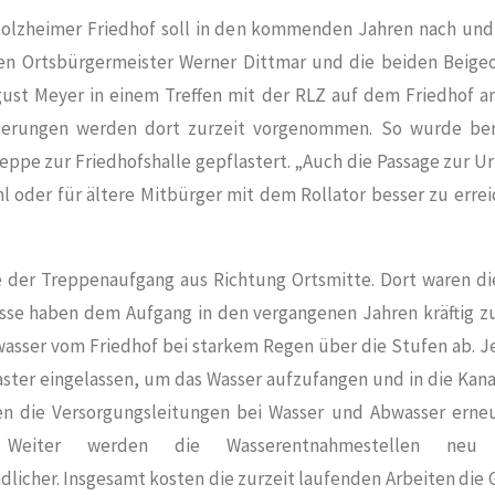
olzheimer Friedhof soll in den kommenden Jahren nach und n
en Ortsbürgermeister Werner Dittmar und die beiden Beige
ust Meyer in einem Treffen mit der RLZ auf dem Friedhof a
derungen werden dort zurzeit vorgenommen. So wurde bere
eppe zur Friedhofshalle gepflastert. „Auch die Passage zur Ur
l oder für ältere Mitbürger mit dem Rollator besser zu errei
e der Treppenaufgang aus Richtung Ortsmitte. Dort waren di
sse haben dem Aufgang in den vergangenen Jahren kräftig zu
asser vom Friedhof bei starkem Regen über die Stufen ab. J
aster eingelassen, um das Wasser aufzufangen und in die Kanal
n die Versorgungsleitungen bei Wasser und Abwasser erneu
le. Weiter werden die Wasserentnahmestellen neu
licher. Insgesamt kosten die zurzeit laufenden Arbeiten die