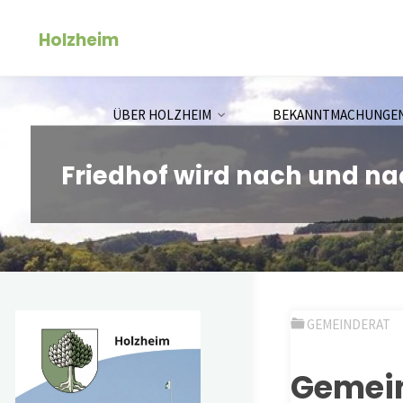
Zum
Holzheim
Inhalt
springen
ÜBER HOLZHEIM
BEKANNTMACHUNGE
Friedhof wird nach und nac
GEMEINDERAT
Gemei