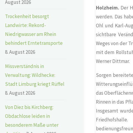
August 2026
Holzheim.
Der H
Trockenheit besorgt
werden. Das hab
Landwirte: Rekord-
Ohl und Karl-Aug
Niedrigwasser am Rhein
sichtbare Verän
behindert Erntetransporte
Weges von der Tr
8. August 2026
mit dem Rollstuh
Werner Dittmar.
Missverständnis in
Verwaltung: Wildhecke:
Sorgen bereitet
Stadt Limburg kriegt Rüffel
Witterungseinflü
8. August 2026
das Oberflächenw
Rinnen in das Pfl
Von Diez bis Kirchberg:
Insgesamt wurde
Obdachlose leiden in
Friedhofshal
besonderem Maße unter
bedienungsfreund