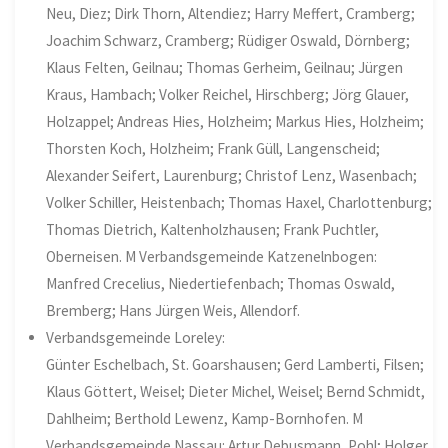
Neu, Diez; Dirk Thorn, Altendiez; Harry Meffert, Cramberg;
Joachim Schwarz, Cramberg; Rüdiger Oswald, Dörnberg;
Klaus Felten, Geilnau; Thomas Gerheim, Geilnau; Jürgen
Kraus, Hambach; Volker Reichel, Hirschberg; Jörg Glauer,
Holzappel; Andreas Hies, Holzheim; Markus Hies, Holzheim;
Thorsten Koch, Holzheim; Frank Güll, Langenscheid;
Alexander Seifert, Laurenburg; Christof Lenz, Wasenbach;
Volker Schiller, Heistenbach; Thomas Haxel, Charlottenburg;
Thomas Dietrich, Kaltenholzhausen; Frank Puchtler,
Oberneisen. M Verbandsgemeinde Katzenelnbogen:
Manfred Crecelius, Niedertiefenbach; Thomas Oswald,
Bremberg; Hans Jürgen Weis, Allendorf.
Verbandsgemeinde Loreley:
Günter Eschelbach, St. Goarshausen; Gerd Lamberti, Filsen;
Klaus Göttert, Weisel; Dieter Michel, Weisel; Bernd Schmidt,
Dahlheim; Berthold Lewenz, Kamp-Bornhofen. M
Verbandsgemeinde Nassau: Artur Debusmann, Pohl; Holger