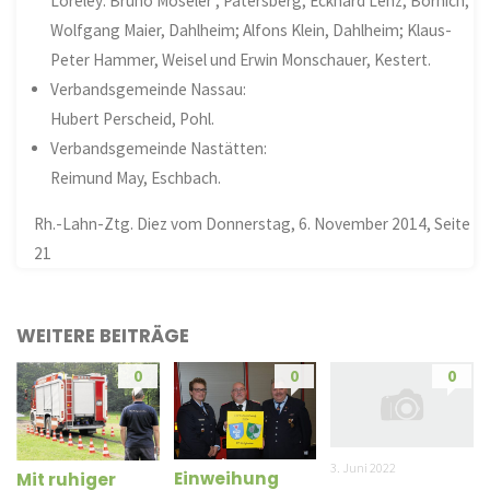
Loreley: Bruno Moseler , Patersberg; Eckhard Lenz, Bornich;
Wolfgang Maier, Dahlheim; Alfons Klein, Dahlheim; Klaus-
Peter Hammer, Weisel und Erwin Monschauer, Kestert.
Verbandsgemeinde Nassau:
Hubert Perscheid, Pohl.
Verbandsgemeinde Nastätten:
Reimund May, Eschbach.
Rh.-Lahn-Ztg. Diez vom Donnerstag, 6. November 2014, Seite
21
WEITERE BEITRÄGE
0
0
0
3. Juni 2022
Einweihung
Mit ruhiger