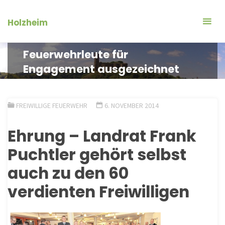
Zum
Inhalt
Holzheim
springen
Feuerwehrleute für
Engagement ausgezeichnet
FREIWILLIGE FEUERWEHR
6. NOVEMBER 2014
Ehrung – Landrat Frank
Puchtler gehört selbst
auch zu den 60
verdienten Freiwilligen