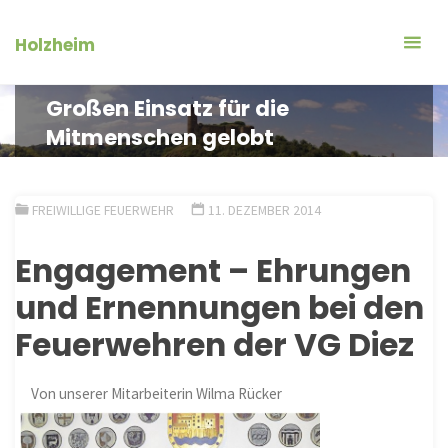
Zum
Inhalt
Holzheim
springen
Großen Einsatz für die
Mitmenschen gelobt
FREIWILLIGE FEUERWEHR
11. DEZEMBER 2014
Engagement – Ehrungen
und Ernennungen bei den
Feuerwehren der VG Diez
Von unserer Mitarbeiterin Wilma Rücker