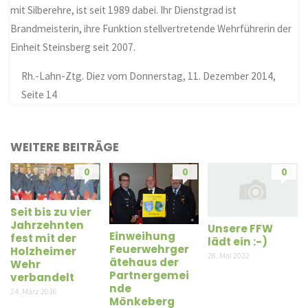
mit Silberehre, ist seit 1989 dabei. Ihr Dienstgrad ist
Brandmeisterin, ihre Funktion stellvertretende Wehrführerin der
Einheit Steinsberg seit 2007.
Rh.-Lahn-Ztg. Diez vom Donnerstag, 11. Dezember 2014,
Seite 14
WEITERE BEITRÄGE
0
0
0
Seit bis zu vier
Jahrzehnten
Unsere FFW
Einweihung
fest mit der
lädt ein :-)
Feuerwehrger
Holzheimer
28. Mai 2022
ätehaus der
Wehr
Partnergemei
verbandelt
nde
24. März 2016
Mönkeberg