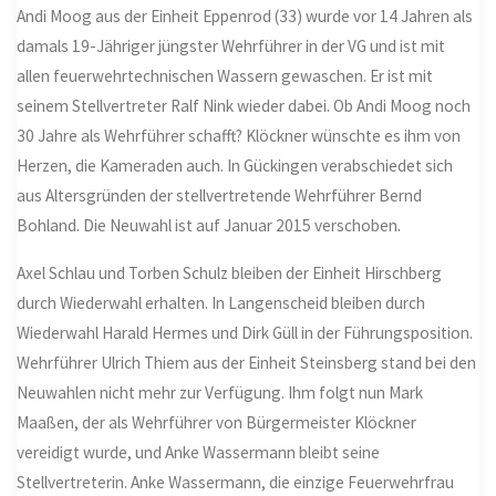
Andi Moog aus der Einheit Eppenrod (33) wurde vor 14 Jahren als
damals 19-Jähriger jüngster Wehrführer in der VG und ist mit
allen feuerwehrtechnischen Wassern gewaschen. Er ist mit
seinem Stellvertreter Ralf Nink wieder dabei. Ob Andi Moog noch
30 Jahre als Wehrführer schafft? Klöckner wünschte es ihm von
Herzen, die Kameraden auch. In Gückingen verabschiedet sich
aus Altersgründen der stellvertretende Wehrführer Bernd
Bohland. Die Neuwahl ist auf Januar 2015 verschoben.
Axel Schlau und Torben Schulz bleiben der Einheit Hirschberg
durch Wiederwahl erhalten. In Langenscheid bleiben durch
Wiederwahl Harald Hermes und Dirk Güll in der Führungsposition.
Wehrführer Ulrich Thiem aus der Einheit Steinsberg stand bei den
Neuwahlen nicht mehr zur Verfügung. Ihm folgt nun Mark
Maaßen, der als Wehrführer von Bürgermeister Klöckner
vereidigt wurde, und Anke Wassermann bleibt seine
Stellvertreterin. Anke Wassermann, die einzige Feuerwehrfrau