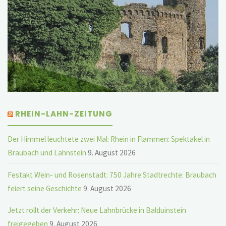
RHEIN-LAHN-ZEITUNG
Der Himmel leuchtete zwei Mal: Rhein in Flammen: Spektakel in
Braubach und Lahnstein
9. August 2026
Festakt Wein- und Rosenstadt: 750 Jahre Stadtrechte: Braubach
feiert seine Geschichte
9. August 2026
Jetzt rollt der Verkehr: Neue Lahnbrücke in Balduinstein
freigegeben
9. August 2026