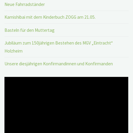
Neue Fahrradständer
Kamishibai mit dem Kinderbuch ZOGG am 21.05.
Basteln für den Muttertag
Jubiläum zum 150jährigen Bestehen des MGV „Eintracht“
Holzheim
Unsere diesjährigen Konfirmandinnen und Konfirmanden