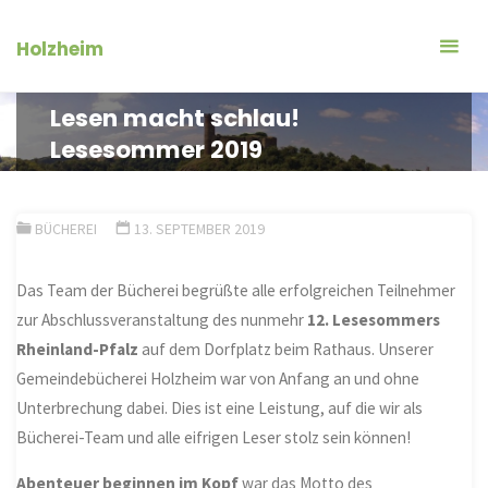
Zum
Inhalt
Holzheim
springen
Lesen macht schlau!
Lesesommer 2019
BÜCHEREI
13. SEPTEMBER 2019
Das Team der Bücherei begrüßte alle erfolgreichen Teilnehmer
zur Abschlussveranstaltung des nunmehr
12. Lesesommers
Rheinland-Pfalz
auf dem Dorfplatz beim Rathaus. Unserer
Gemeindebücherei Holzheim war von Anfang an und ohne
Unterbrechung dabei. Dies ist eine Leistung, auf die wir als
Bücherei-Team und alle eifrigen Leser stolz sein können!
Abenteuer beginnen im Kopf
war das Motto des