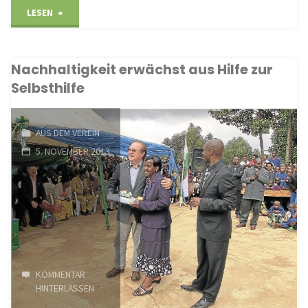
"Viele
LESEN
Ehrenamtliche
Nachhaltigkeit erwächst aus Hilfe zur
brauchen
Selbsthilfe
Förderung"
AUS DEM VEREIN
5. NOVEMBER 2013
KOMMENTAR
HINTERLASSEN