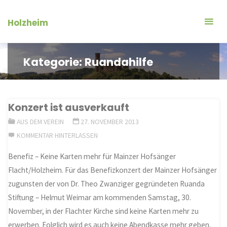
Zum
Inhalt
Holzheim
springen
Kategorie:
Ruandahilfe
Konzert ist ausverkauft
AUS DEM VEREIN
27. NOVEMBER 2013
KOMMENTAR HINTERLASSEN
Benefiz – Keine Karten mehr für Mainzer Hofsänger
Flacht/Holzheim. Für das Benefizkonzert der Mainzer Hofsänger
zugunsten der von Dr. Theo Zwanziger gegründeten Ruanda
Stiftung – Helmut Weimar am kommenden Samstag, 30.
November, in der Flachter Kirche sind keine Karten mehr zu
erwerben. Folglich wird es auch keine Abendkasse mehr geben.