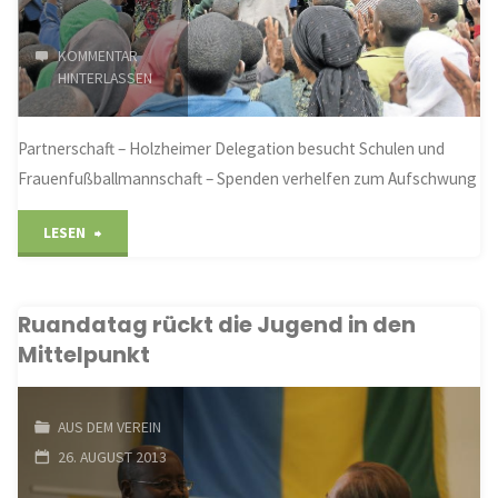
KOMMENTAR
HINTERLASSEN
Partnerschaft – Holzheimer Delegation besucht Schulen und
Frauenfußballmannschaft – Spenden verhelfen zum Aufschwung
"Besucher
LESEN
erfahren
Ruandatag rückt die Jugend in den
ungeheure
Mittelpunkt
Dankbarkeit"
AUS DEM VEREIN
26. AUGUST 2013