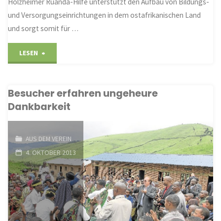
Holzheimer Ruanda-Hilfe unterstützt den Aufbau von Bildungs-
und Versorgungseinrichtungen in dem ostafrikanischen Land
und sorgt somit für …
"Bessere
LESEN
Lebensbedingungen
Besucher erfahren ungeheure
in
Dankbarkeit
Afrika
schaffen"
AUS DEM VEREIN
4. OKTOBER 2013