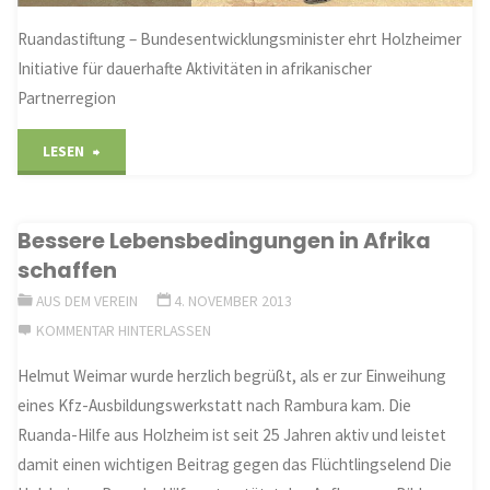
Ruandastiftung – Bundesentwicklungsminister ehrt Holzheimer
Initiative für dauerhafte Aktivitäten in afrikanischer
Partnerregion
"Nachhaltigkeit
LESEN
erwächst
Bessere Lebensbedingungen in Afrika
aus
schaffen
Hilfe
AUS DEM VEREIN
4. NOVEMBER 2013
KOMMENTAR HINTERLASSEN
zur
Helmut Weimar wurde herzlich begrüßt, als er zur Einweihung
Selbsthilfe"
eines Kfz-Ausbildungswerkstatt nach Rambura kam. Die
Ruanda-Hilfe aus Holzheim ist seit 25 Jahren aktiv und leistet
damit einen wichtigen Beitrag gegen das Flüchtlingselend Die