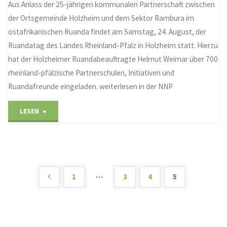
Aus Anlass der 25-jährigen kommunalen Partnerschaft zwischen
der Ortsgemeinde Holzheim und dem Sektor Rambura im
ostafrikanischen Ruanda findet am Samstag, 24. August, der
Ruandatag des Landes Rheinland-Pfalz in Holzheim statt. Hierzu
hat der Holzheimer Ruandabeauftragte Helmut Weimar über 700
rheinland-pfälzische Partnerschulen, Initiativen und
Ruandafreunde eingeladen. weiterlesen in der NNP
"Ruandatag
LESEN
in
Holzheim"
…
1
3
4
5
Seitennummerierung
der