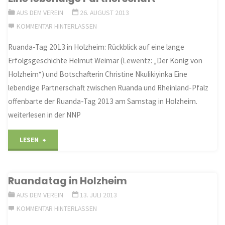
AUS DEM VEREIN
26. AUGUST 2013
Jugend
KOMMENTAR HINTERLASSEN
in
Ruanda-Tag 2013 in Holzheim: Rückblick auf eine lange
Erfolgsgeschichte Helmut Weimar (Lewentz: „Der König von
den
Holzheim“) und Botschafterin Christine Nkulikiyinka Eine
Mittelpunkt"
lebendige Partnerschaft zwischen Ruanda und Rheinland-Pfalz
offenbarte der Ruanda-Tag 2013 am Samstag in Holzheim.
weiterlesen in der NNP
"Eine
LESEN
lebendige
Ruandatag in Holzheim
Partnerschaft"
AUS DEM VEREIN
13. JULI 2013
KOMMENTAR HINTERLASSEN