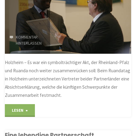
KOMMENTAR
HINTERLASSEN
Holzheim – Es war ein symbolträchtiger Akt, der Rheinland-Pfalz
und Ruanda noch weiter zusammenrücken soll: Beim Ruandatag
in Holzheim unterzeichneten Vertreter beider Partnerländer eine
Absichtserklärung, welche die künftigen Schwerpunkte der
Zusammenarbeit festmacht.
"Ruandatag
LESEN
rückt
Eine lebendige Partnerschaft
die