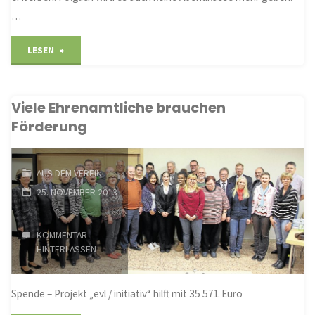
…
"Konzert
LESEN
ist
Viele Ehrenamtliche brauchen
ausverkauft"
Förderung
AUS DEM VEREIN
25. NOVEMBER 2013
KOMMENTAR
HINTERLASSEN
Spende – Projekt „evl / initiativ“ hilft mit 35 571 Euro