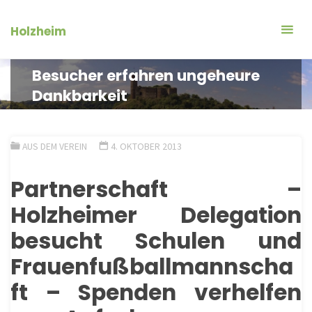
Zum
Inhalt
Holzheim
springen
Besucher erfahren ungeheure
Dankbarkeit
AUS DEM VEREIN
4. OKTOBER 2013
Partnerschaft
–
Holzheimer
Delegation
besucht Schulen und
Frauenfußballmannscha
ft – Spenden verhelfen