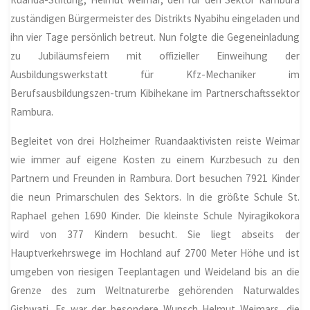
zuständigen Bürgermeister des Distrikts Nyabihu eingeladen und
ihn vier Tage persönlich betreut. Nun folgte die Gegeneinladung
zu Jubiläumsfeiern mit offizieller Einweihung der
Ausbildungswerkstatt für Kfz-Mechaniker im
Berufsausbildungszen-trum Kibihekane im Partnerschaftssektor
Rambura.
Begleitet von drei Holzheimer Ruandaaktivisten reiste Weimar
wie immer auf eigene Kosten zu einem Kurzbesuch zu den
Partnern und Freunden in Rambura. Dort besuchen 7921 Kinder
die neun Primarschulen des Sektors. In die größte Schule St.
Raphael gehen 1690 Kinder. Die kleinste Schule Nyiragikokora
wird von 377 Kindern besucht. Sie liegt abseits der
Hauptverkehrswege im Hochland auf 2700 Meter Höhe und ist
umgeben von riesigen Teeplantagen und Weideland bis an die
Grenze des zum Weltnaturerbe gehörenden Naturwaldes
Gishwati. Es war der besondere Wunsch Helmut Weimars, die