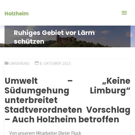
Zum
Inhalt
Holzheim
springen
Ruhiges Gebiet vor Lärm
schützen
UMGEHUNG
8. OKTOBER 2013
Umwelt – „Keine
Südumgehung Limburg“
unterbreitet
Stadtverordneten Vorschlag
– Auch
Holzheim
betroffen
Von unserem Mitarbeiter Dieter Fluck