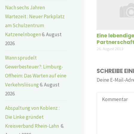
Nach sechs Jahren
Wartezeit : Neuer Parkplatz
am Schulzentrum
Katzenelnbogen
6. August
Eine lebendig
Partnerschaf
2026
26. August 2013
Wann sprudelt
Gewerbesteuer?: Limburg-
SCHREIBE EI
Offheim: Das Warten auf eine
Deine E-Mail-Adre
Verkehrslösung
6. August
2026
Abspaltung von Koblenz :
Die Linke gründet
Kreisverband Rhein-Lahn
6.