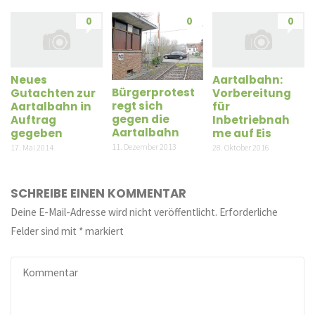
0
0
0
Neues
Aartalbahn:
Bürgerprotest
Gutachten zur
Vorbereitung
regt sich
Aartalbahn in
für
gegen die
Auftrag
Inbetriebnah
Aartalbahn
gegeben
me auf Eis
11. Dezember 2013
17. Mai 2014
28. Oktober 2016
SCHREIBE EINEN KOMMENTAR
Deine E-Mail-Adresse wird nicht veröffentlicht.
Erforderliche
Felder sind mit
*
markiert