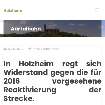
Zum
Inhalt
Holzheim
springen
Aartalbahn
AARTALBAHN
17. DEZEMBER 2013
In
Holzheim
regt sich
Widerstand gegen die für
2016 vorgesehene
Reaktivierung der
Strecke.