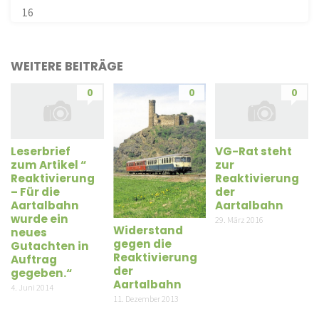
16
WEITERE BEITRÄGE
0
0
0
Leserbrief
VG-Rat steht
zum Artikel “
zur
Reaktivierung
Reaktivierung
– Für die
der
Aartalbahn
Aartalbahn
wurde ein
29. März 2016
Widerstand
neues
gegen die
Gutachten in
Reaktivierung
Auftrag
der
gegeben.“
Aartalbahn
4. Juni 2014
11. Dezember 2013