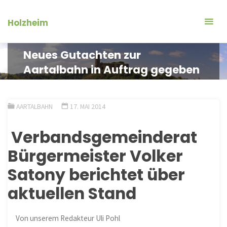
Zum
Inhalt
Holzheim
springen
Neues Gutachten zur
Aartalbahn in Auftrag gegeben
AARTALBAHN
17. MAI 2014
Verbandsgemeinderat
Bürgermeister Volker
Satony berichtet über
aktuellen Stand
Von unserem Redakteur Uli Pohl