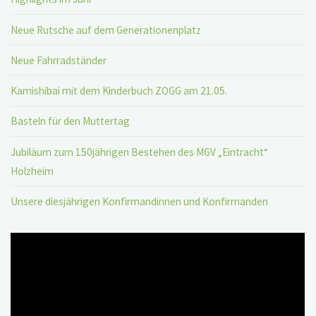
Neue Rutsche auf dem Generationenplatz
Neue Fahrradständer
Kamishibai mit dem Kinderbuch ZOGG am 21.05.
Basteln für den Muttertag
Jubiläum zum 150jährigen Bestehen des MGV „Eintracht“
Holzheim
Unsere diesjährigen Konfirmandinnen und Konfirmanden