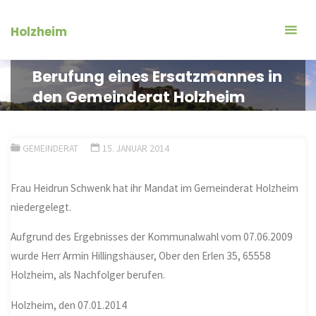
Zum
Inhalt
Holzheim
springen
Berufung eines Ersatzmannes in
den Gemeinderat Holzheim
GEMEINDERAT
15. JANUAR 2014
Frau Heidrun Schwenk hat ihr Mandat im Gemeinderat Holzheim
niedergelegt.
Aufgrund des Ergebnisses der Kommunalwahl vom 07.06.2009
wurde Herr Armin Hillingshäuser, Ober den Erlen 35, 65558
Holzheim, als Nachfolger berufen.
Holzheim, den 07.01.2014