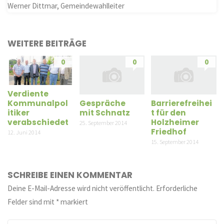
Werner Dittmar, Gemeindewahlleiter
WEITERE BEITRÄGE
0
0
0
Verdiente
Gespräche
Barrierefreihei
Kommunalpol
mit Schnatz
t für den
itiker
Holzheimer
verabschiedet
25. September 2014
Friedhof
12. Juni 2014
15. September 2014
SCHREIBE EINEN KOMMENTAR
Deine E-Mail-Adresse wird nicht veröffentlicht.
Erforderliche
Felder sind mit
*
markiert